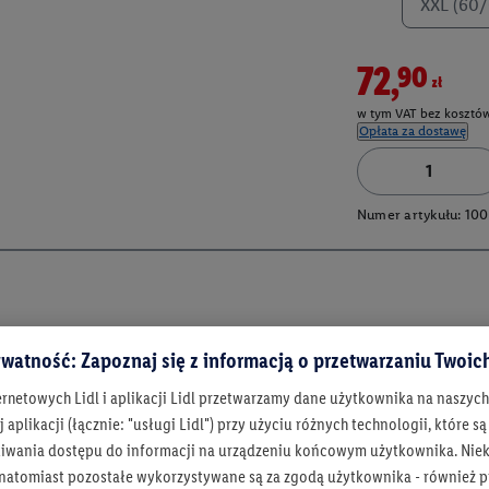
XXL (60/
72,90zł
w tym VAT bez kosztów
Opłata za dostawę
Numer artykułu:
100
watność: Zapoznaj się z informacją o przetwarzaniu Twoi
ernetowych Lidl i aplikacji Lidl przetwarzamy dane użytkownika na naszyc
 aplikacji (łącznie: "usługi Lidl") przy użyciu różnych technologii, które
iwania dostępu do informacji na urządzeniu końcowym użytkownika. Niekt
 natomiast pozostałe wykorzystywane są za zgodą użytkownika - również p
Bądź na bieżą