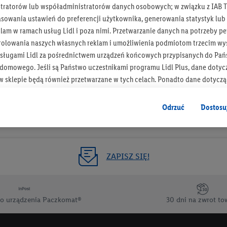
tratorów lub współadministratorów danych osobowych; w związku z IAB T
Otrzymuj newsletter Lidla
asowania ustawień do preferencji użytkownika, generowania statystyk lu
am w ramach usług Lidl i poza nimi. Przetwarzanie danych na potrzeby pe
rolowania naszych własnych reklam i umożliwienia podmiotom trzecim wyś
Zapisz się!
sługami Lidl za pośrednictwem urządzeń końcowych przypisanych do Pań
omowego. Jeśli są Państwo uczestnikami programu Lidl Plus, dane dotyc
 sklepie będą również przetwarzane w tych celach. Ponadto dane dotycz
 Lidl zostaną udostępnione jednemu z wyżej wymienionych partnerów, ab
klamowych swoich klientów
jako niezależny administrator danych
.
Odrzuć
Dostosu
wanych reklam opiera się na generowaniu profili, które są również wzboga
enie danych (np. dotyczących korzystania z usług Lidl, zachowań zakupow
ta - np. wieku lub płci - a także dokładnych danych dotyczących lokalizacji
ZAPISZ SIĘ!
sługi Lidl, w tym przechowywanie lub uzyskiwanie dostępu do informacji 
enia grup docelowych (tzw. segmentów). W związku z personalizacją treś
ię również w celu pomiaru wydajności/skuteczności reklamy, badania gr
o urządzenia Paczkomat®
30 dni na zwrot to
az zapewnienia bezpieczeństwa technicznego i optymalizacji wyświetlania
 zgodę w tym miejscu, a następnie utworzy konto Lidl Plus lub zaloguje się