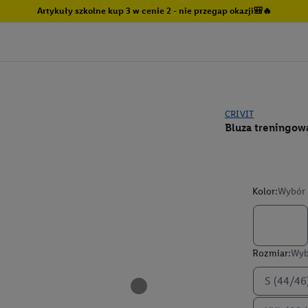
Artykuły szkolne kup 3 w cenie 2 - nie przegap okazji🎒🔥
CRIVIT
Bluza treningow
Kolor:
Wybór 
Rozmiar:
Wyb
S (44/46