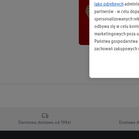
jako odrębnych
adminis
partnerów - w celu dop
spersonalizowanych rekl
odbywa się w celu kont
marketingowych poza u
Państwa gospodarstwa d
zachowań zakupowych w
zakupowych w usługach
statystyki kampanii re
Tworzenie spersonalizo
usług. Obejmuje to łącz
informacji z konta klien
urządzenia końcowe i u
końcowych w celu tworz
przetwarzanie odbywa s
Darmowa dostawa od 199zł
Dostawa d
opracowywania ofert or
Jeśli użytkownik wyrazi