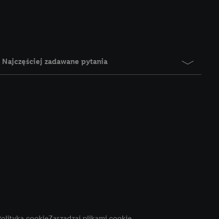
e z jednym z wyżej
), który możemy
aby rozpoznać
reklamy. W tym celu
y przetwarzać adres e-
Najczęściej zadawane pytania
 z technologii Utiq w
ego adresu IP. Jeśli
rzy użyciu adresu IP i
n zostanie
o z usług Lidl. W
w usługach
my. Zgodę na
 ochrony
danych Utiq
i do celów marketingu
ji można znaleźć w
olityka cookie
Zarządzaj plikami cookie