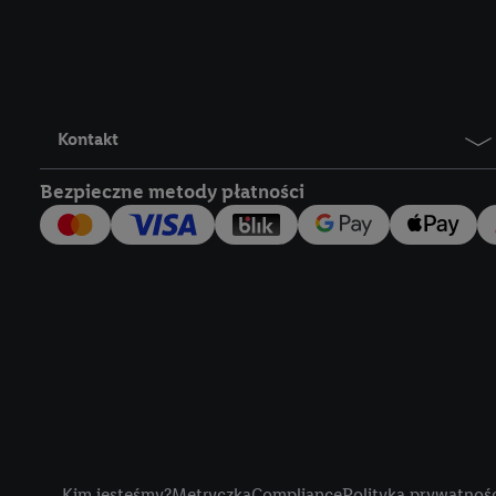
Lidl Plus, możemy równ
wymienionych partnerów
następnie wykorzystać 
użytkownika w usługach
my i jeden z innych pa
Kontakt
mail użytkownika w pos
Bezpieczne metody płatności
Użytkownik upoważnia r
usługach Lidl. Utiq naj
tak, Utiq udostępni adre
numeru referencyjnego 
wykorzystany do rozpozn
szczególności technol
obsługiwanych przez po
korzystanie z technol
("consenthub")
lub popr
cyfrowego" w opcjach ro
Title
polityce prywatności U
Kim jesteśmy?
Metryczka
Compliance
Polityka prywatnoś