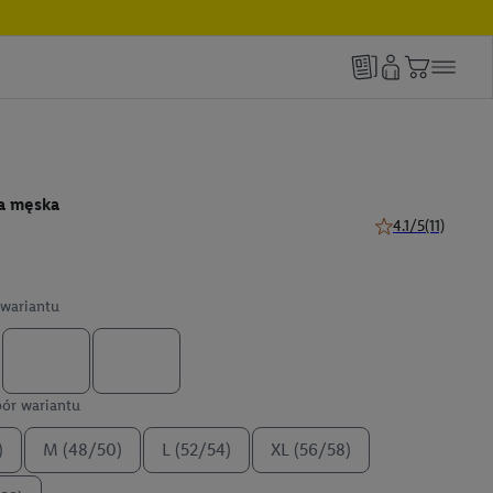
a męska
4.1/5
(11)
4.1 z 5 gwiazdek (
wariantu
ór wariantu
)
M (48/50)
L (52/54)
XL (56/58)