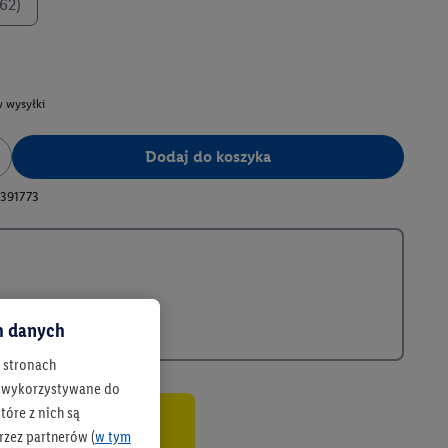
62)
 wysyłki
Dodaj do koszyka
391773
ch danych
h stronach
 są wykorzystywane do
óre z nich są
rzez partnerów (
w tym
co