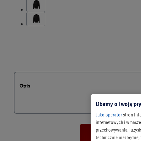
Opis
Dbamy o Twoją pry
Jako operator
stron int
internetowych i w naszej
przechowywania i uzysk
technicznie niezbędne,