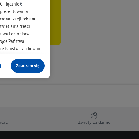
CF łącznie
6
b prezentowania
rsonalizacji reklam
wietlania treści
stwa i członków
zące Państwa
ące Państwa zachowań
y mógł on analizować
j
Zgadzam się
cane o dane z innych
ych w usługach Lidl,
), również przez różne
na urządzeniach
ci marketingowych,
up docelowych,
waru
Zwroty za darmo
 konkretnych treści.
 na istniejące konto