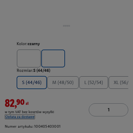
Kolor:
czarny
Rozmiar:
S (44/46)
S (44/46)
M (48/50)
L (52/54)
XL (56/5
82,90zł
w tym VAT bez kosztów wysyłki
Opłata za dostawę
Numer artykułu:
100405403001