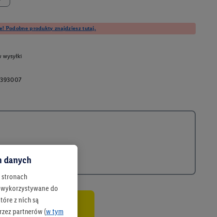
e! Podobne produkty znajdziesz tutaj.
 wysyłki
393007
ch danych
h stronach
 są wykorzystywane do
óre z nich są
rzez partnerów (
w tym
co