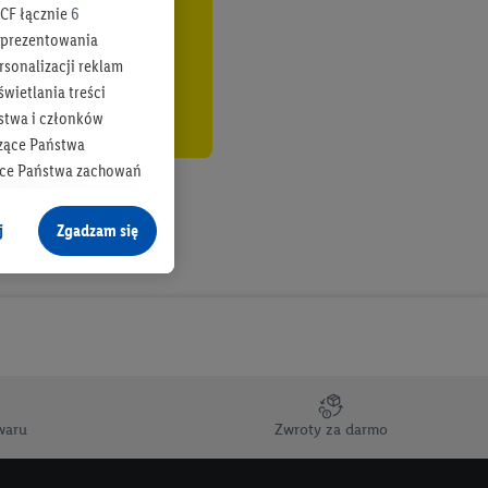
CF łącznie
6
b prezentowania
rsonalizacji reklam
wietlania treści
stwa i członków
zące Państwa
ące Państwa zachowań
y mógł on analizować
j
Zgadzam się
cane o dane z innych
ych w usługach Lidl,
), również przez różne
na urządzeniach
ci marketingowych,
up docelowych,
waru
Zwroty za darmo
 konkretnych treści.
 na istniejące konto