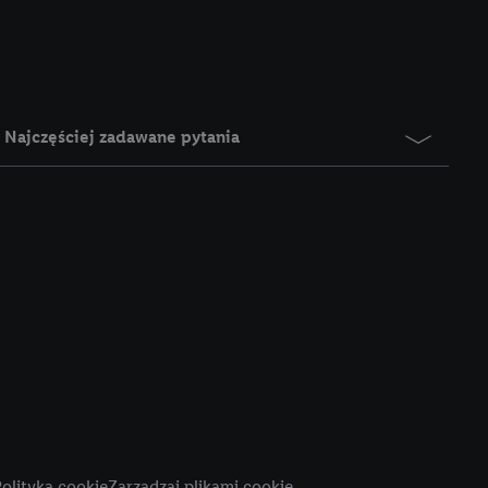
e z jednym z wyżej
), który możemy
aby rozpoznać
reklamy. W tym celu
y przetwarzać adres e-
Najczęściej zadawane pytania
 z technologii Utiq w
ego adresu IP. Jeśli
rzy użyciu adresu IP i
n zostanie
o z usług Lidl. W
w usługach
my. Zgodę na
 ochrony
danych Utiq
i do celów marketingu
ji można znaleźć w
olityka cookie
Zarządzaj plikami cookie