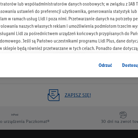
tratorów lub współadministratorów danych osobowych; w związku z IAB T
Otrzymuj newsletter Lidla
asowania ustawień do preferencji użytkownika, generowania statystyk lu
am w ramach usług Lidl i poza nimi. Przetwarzanie danych na potrzeby pe
rolowania naszych własnych reklam i umożliwienia podmiotom trzecim wyś
Zapisz się!
sługami Lidl za pośrednictwem urządzeń końcowych przypisanych do Pań
omowego. Jeśli są Państwo uczestnikami programu Lidl Plus, dane dotyc
 sklepie będą również przetwarzane w tych celach. Ponadto dane dotycz
 Lidl zostaną udostępnione jednemu z wyżej wymienionych partnerów, ab
klamowych swoich klientów
jako niezależny administrator danych
.
Odrzuć
Dostosu
wanych reklam opiera się na generowaniu profili, które są również wzboga
enie danych (np. dotyczących korzystania z usług Lidl, zachowań zakupow
ta - np. wieku lub płci - a także dokładnych danych dotyczących lokalizacji
ZAPISZ SIĘ!
sługi Lidl, w tym przechowywanie lub uzyskiwanie dostępu do informacji 
enia grup docelowych (tzw. segmentów). W związku z personalizacją treś
ię również w celu pomiaru wydajności/skuteczności reklamy, badania gr
o urządzenia Paczkomat®
30 dni na zwrot to
az zapewnienia bezpieczeństwa technicznego i optymalizacji wyświetlania
 zgodę w tym miejscu, a następnie utworzy konto Lidl Plus lub zaloguje się