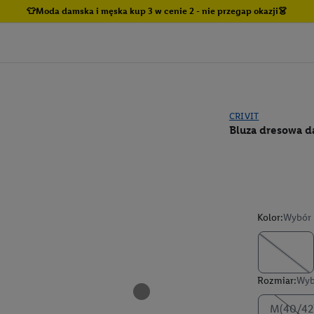
👕Moda damska i męska kup 3 w cenie 2 - nie przegap okazji👗
CRIVIT
Bluza dresowa 
Kolor:
Wybór 
Rozmiar:
Wyb
M(40/42