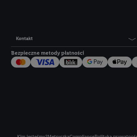
Lidl Plus, możemy równ
wymienionych partnerów
następnie wykorzystać 
użytkownika w usługach
my i jeden z innych pa
Kontakt
mail użytkownika w pos
Bezpieczne metody płatności
Użytkownik upoważnia r
usługach Lidl. Utiq naj
tak, Utiq udostępni adre
numeru referencyjnego 
wykorzystany do rozpozn
szczególności technol
obsługiwanych przez po
korzystanie z technol
("consenthub")
lub popr
cyfrowego" w opcjach ro
Title
polityce prywatności U
Kim jesteśmy?
Metryczka
Compliance
Polityka prywatnoś