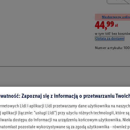
Niedostępny onlin
44,99zł
w tym VAT bez kosztów
Opłata za dostawę
Numer artykułu:
100
watność: Zapoznaj się z informacją o przetwarzaniu Twoi
ernetowych Lidl i aplikacji Lidl przetwarzamy dane użytkownika na naszyc
 aplikacji (łącznie: "usługi Lidl") przy użyciu różnych technologii, które
iwania dostępu do informacji na urządzeniu końcowym użytkownika. Niekt
 natomiast pozostałe wykorzystywane są za zgodą użytkownika - również p
Bądź na bieżą