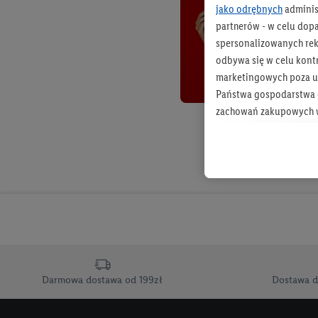
jako odrębnych
adminis
partnerów - w celu dop
spersonalizowanych rekl
odbywa się w celu kont
marketingowych poza u
Państwa gospodarstwa d
zachowań zakupowych w
zakupowych w usługach
statystyki kampanii re
Tworzenie spersonalizo
usług. Obejmuje to łącz
informacji z konta klien
urządzenia końcowe i u
końcowych w celu tworz
przetwarzanie odbywa s
Darmowa dostawa od 199zł
Dostawa d
opracowywania ofert or
Jeśli użytkownik wyrazi