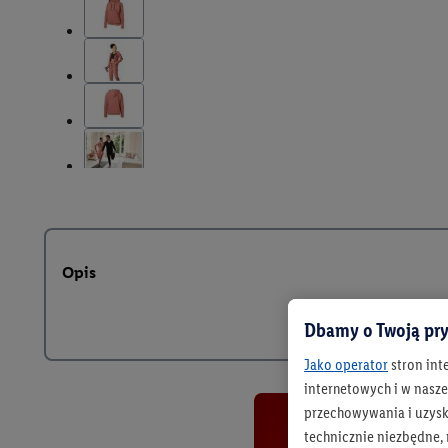
Opis
Dbamy o Twoją pry
Jako operator
stron int
internetowych i w naszej
przechowywania i uzysk
technicznie niezbędne,