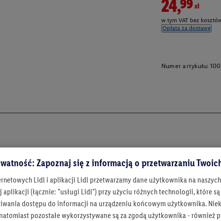
24,99zł
w tym VAT bez kosztów
Opłata za dostawę
Numer artykułu:
10
watność: Zapoznaj się z informacją o przetwarzaniu Twoi
ernetowych Lidl i aplikacji Lidl przetwarzamy dane użytkownika na naszyc
 aplikacji (łącznie: "usługi Lidl") przy użyciu różnych technologii, które
iwania dostępu do informacji na urządzeniu końcowym użytkownika. Niekt
 natomiast pozostałe wykorzystywane są za zgodą użytkownika - również p
Bądź na bieżą