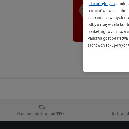
jako odrębnych
adminis
partnerów - w celu dop
spersonalizowanych rekl
odbywa się w celu kont
marketingowych poza u
Państwa gospodarstwa d
zachowań zakupowych w
zakupowych w usługach
statystyki kampanii re
Tworzenie spersonalizo
usług. Obejmuje to łącz
informacji z konta klien
urządzenia końcowe i u
końcowych w celu tworz
przetwarzanie odbywa s
Darmowa dostawa od 199zł
Dostawa d
opracowywania ofert or
Jeśli użytkownik wyrazi