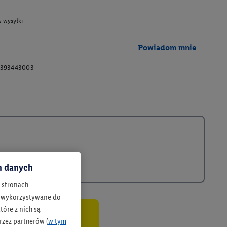
 wysyłki
Powiadom mnie
0393443003
ch danych
h stronach
 są wykorzystywane do
óre z nich są
rzez partnerów (
w tym
co