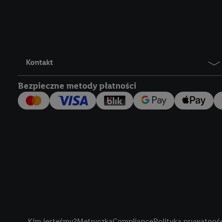
Lidl Plus, możemy równ
wymienionych partnerów
następnie wykorzystać 
użytkownika w usługach
my i jeden z innych pa
Kontakt
mail użytkownika w pos
Bezpieczne metody płatności
Użytkownik upoważnia r
usługach Lidl. Utiq naj
tak, Utiq udostępni adre
numeru referencyjnego 
wykorzystany do rozpozn
szczególności technol
obsługiwanych przez po
korzystanie z technol
("consenthub")
lub popr
cyfrowego" w opcjach ro
Title
polityce prywatności U
Kim jesteśmy?
Metryczka
Compliance
Polityka prywatnoś