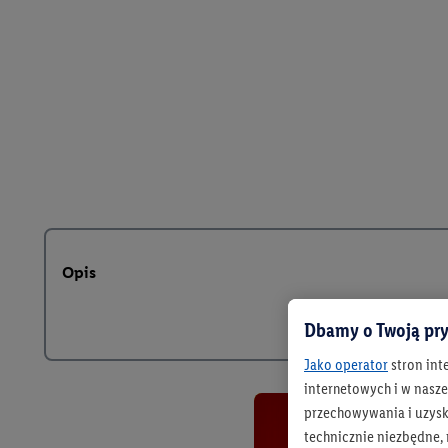
Opis
Dbamy o Twoją pry
Jako operator
stron int
internetowych i w naszej
przechowywania i uzysk
technicznie niezbędne,