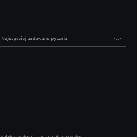
e z jednym z wyżej
), który możemy
aby rozpoznać
reklamy. W tym celu
y przetwarzać adres e-
Najczęściej zadawane pytania
 z technologii Utiq w
ego adresu IP. Jeśli
rzy użyciu adresu IP i
n zostanie
o z usług Lidl. W
w usługach
my. Zgodę na
 ochrony
danych Utiq
i do celów marketingu
ji można znaleźć w
olityka cookie
Zarządzaj plikami cookie