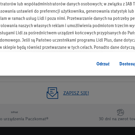
tratorów lub współadministratorów danych osobowych; w związku z IAB T
Otrzymuj newsletter Lidla
asowania ustawień do preferencji użytkownika, generowania statystyk lu
am w ramach usług Lidl i poza nimi. Przetwarzanie danych na potrzeby pe
rolowania naszych własnych reklam i umożliwienia podmiotom trzecim wyś
Zapisz się!
sługami Lidl za pośrednictwem urządzeń końcowych przypisanych do Pań
omowego. Jeśli są Państwo uczestnikami programu Lidl Plus, dane dotyc
 sklepie będą również przetwarzane w tych celach. Ponadto dane dotycz
 Lidl zostaną udostępnione jednemu z wyżej wymienionych partnerów, ab
klamowych swoich klientów
jako niezależny administrator danych
.
Odrzuć
Dostosu
wanych reklam opiera się na generowaniu profili, które są również wzboga
enie danych (np. dotyczących korzystania z usług Lidl, zachowań zakupow
ta - np. wieku lub płci - a także dokładnych danych dotyczących lokalizacji
ZAPISZ SIĘ!
sługi Lidl, w tym przechowywanie lub uzyskiwanie dostępu do informacji 
enia grup docelowych (tzw. segmentów). W związku z personalizacją treś
ię również w celu pomiaru wydajności/skuteczności reklamy, badania gr
o urządzenia Paczkomat®
30 dni na zwrot to
az zapewnienia bezpieczeństwa technicznego i optymalizacji wyświetlania
 zgodę w tym miejscu, a następnie utworzy konto Lidl Plus lub zaloguje się