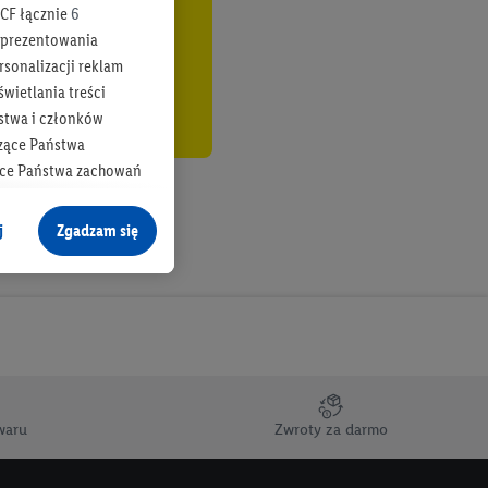
CF łącznie
6
b prezentowania
rsonalizacji reklam
wietlania treści
stwa i członków
zące Państwa
ące Państwa zachowań
y mógł on analizować
j
Zgadzam się
cane o dane z innych
ych w usługach Lidl,
), również przez różne
na urządzeniach
ci marketingowych,
up docelowych,
waru
Zwroty za darmo
 konkretnych treści.
 na istniejące konto