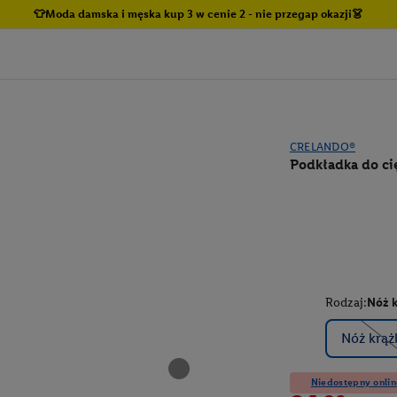
👕Moda damska i męska kup 3 w cenie 2 - nie przegap okazji👗
CRELANDO®
Podkładka do ci
Rodzaj:
Nóż 
Nóż krą
Niedostępny onlin