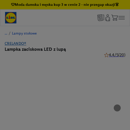
👕Moda damska i męska kup 3 w cenie 2 - nie przegap okazji👗
/
Lampy stołowe
CRELANDO®
Lampka zaciskowa LED z lupą
4.4/5
(20)
4.4 z 5 gwiazd