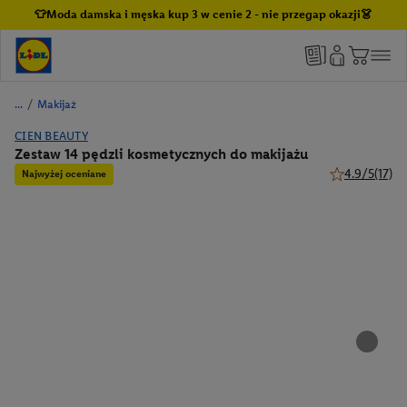
👕Moda damska i męska kup 3 w cenie 2 - nie przegap okazji👗
/
Makijaż
CIEN BEAUTY
Zestaw 14 pędzli kosmetycznych do makijażu
4.9/5
(17)
Najwyżej oceniane
4.9 z 5 gwiazd