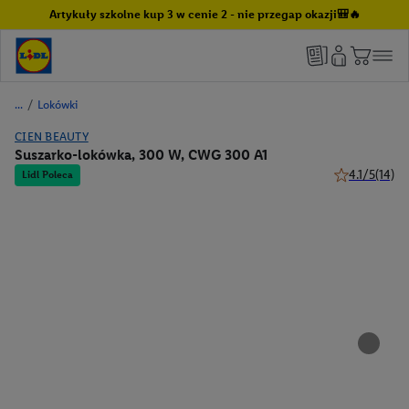
Artykuły szkolne kup 3 w cenie 2 - nie przegap okazji🎒🔥
/
Lokówki
CIEN BEAUTY
Suszarko-lokówka, 300 W, CWG 300 A1
4.1/5
(14)
Lidl Poleca
4.1 z 5 gwiazd