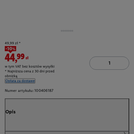
49,99 zł *
-10%
44,99zł
w tym VAT bez kosztów wysyłki
* Najniższa cena z 30 dni przed
obniżką
Opłata za dostawę
Numer artykułu:
100406187
Opis