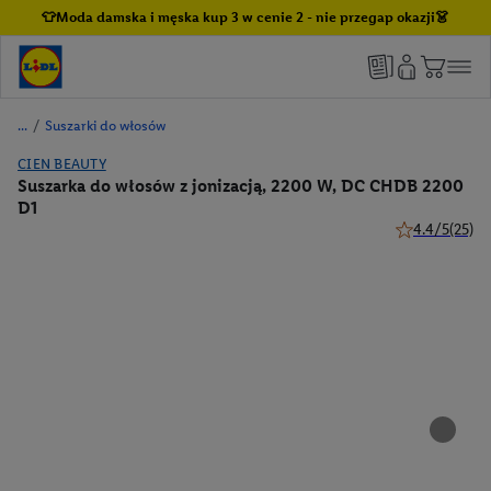
👕Moda damska i męska kup 3 w cenie 2 - nie przegap okazji👗
/
Suszarki do włosów
CIEN BEAUTY
Suszarka do włosów z jonizacją, 2200 W, DC CHDB 2200
D1
4.4/5
(25)
4.4 z 5 gwiazd