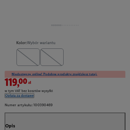
Kolor:
Wybór wariantu
Niedostępny online! Podobne produkty znajdziesz tutaj.
119,00zł
w tym VAT bez kosztów wysyłki
Opłata za dostawę
Numer artykułu:
100390469
Opis