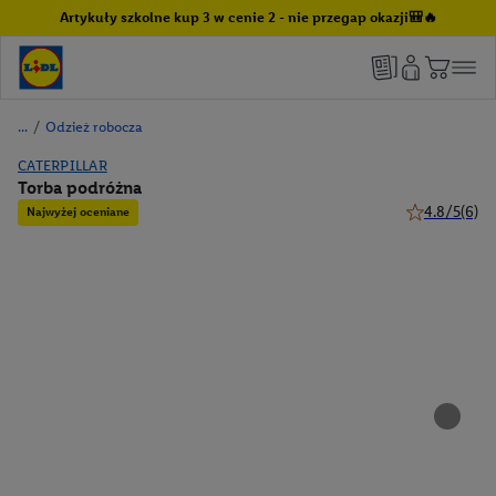
Artykuły szkolne kup 3 w cenie 2 - nie przegap okazji🎒🔥
/
Odzież robocza
CATERPILLAR
Torba podróżna
4.8/5
(6)
Najwyżej oceniane
4.8 z 5 gwiaz