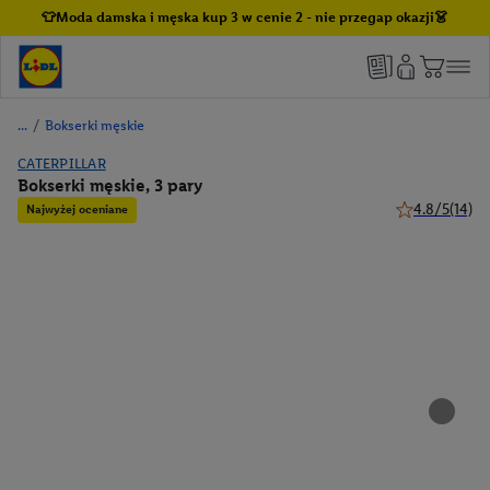
👕Moda damska i męska kup 3 w cenie 2 - nie przegap okazji👗
/
Bokserki męskie
CATERPILLAR
Bokserki męskie, 3 pary
4.8/5
(14)
Najwyżej oceniane
4.8 z 5 gwiazd