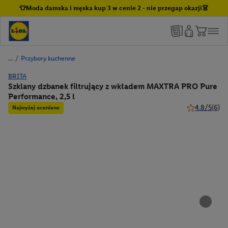
👕Moda damska i męska kup 3 w cenie 2 - nie przegap okazji👗
/
Przybory kuchenne
BRITA
Szklany dzbanek filtrujący z wkładem MAXTRA PRO Pure
Performance, 2,5 l
4.8/5
(6)
Najwyżej oceniane
4.8 z 5 gwiaz