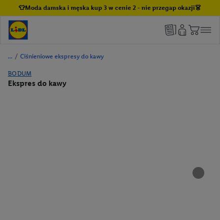
👕Moda damska i męska kup 3 w cenie 2 - nie przegap okazji👗
/
Ciśnieniowe ekspresy do kawy
BODUM
Ekspres do kawy