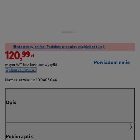
Niedostępny online! Podobne produkty znajdziesz tutaj.
120,99zł
Powiadom mnie
w tym VAT bez kosztów wysyłki
Opłata za dostawę
Numer artykułu:
100405044
Opis
Pobierz plik