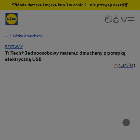
👕Moda damska i męska kup 3 w cenie 2 - nie przegap okazji👗
/
Łóżka dmuchane
BESTWAY
TriTech® Jednoosobowy materac dmuchany z pompką
elektryczną USB
4.3/5
(14)
4.3 z 5 gwiazd