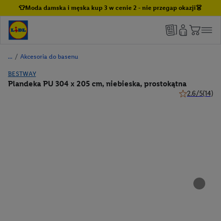
👕Moda damska i męska kup 3 w cenie 2 - nie przegap okazji👗
/
Akcesoria do basenu
BESTWAY
Plandeka PU 304 x 205 cm, niebieska, prostokątna
2.6/5
(14)
2.6 z 5 gwiazd