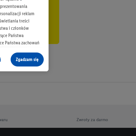
b prezentowania
rsonalizacji reklam
wietlania treści
stwa i członków
zące Państwa
ące Państwa zachowań
y mógł on analizować
j
Zgadzam się
cane o dane z innych
ych w usługach Lidl,
), również przez różne
na urządzeniach
ci marketingowych,
up docelowych,
 konkretnych treści.
waru
Zwroty za darmo
 na istniejące konto