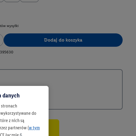
tów wysyłki
Dodaj do koszyka
395630
ch danych
h stronach
 są wykorzystywane do
óre z nich są
rzez partnerów (
w tym
co
CF łącznie
6