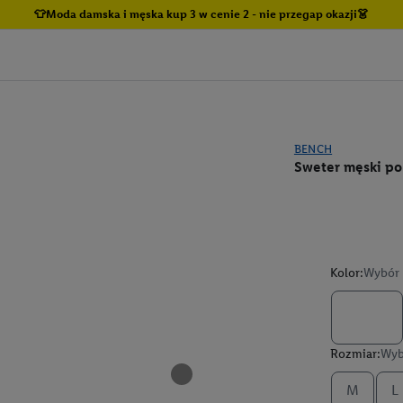
👕Moda damska i męska kup 3 w cenie 2 - nie przegap okazji👗
BENCH
Sweter męski po
Kolor:
Wybór 
Rozmiar:
Wyb
M
L