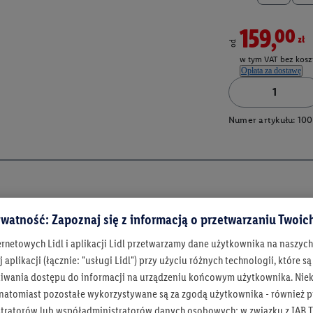
159,00zł
od
w tym VAT bez kosz
Opłata za dostawę
Numer artykułu:
100
watność: Zapoznaj się z informacją o przetwarzaniu Twoi
ernetowych Lidl i aplikacji Lidl przetwarzamy dane użytkownika na naszyc
 aplikacji (łącznie: "usługi Lidl") przy użyciu różnych technologii, które
iwania dostępu do informacji na urządzeniu końcowym użytkownika. Niekt
 natomiast pozostałe wykorzystywane są za zgodą użytkownika - również p
Bądź na bieżą
tratorów lub współadministratorów danych osobowych; w związku z IAB T