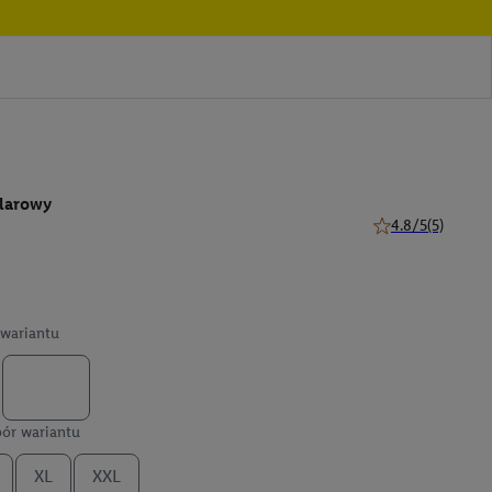
larowy
4.8/5
(5)
4.8 z 5 gwiazdek (
wariantu
ór wariantu
XL
XXL