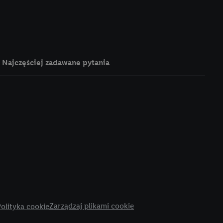
e z jednym z wyżej
), który możemy
aby rozpoznać
reklamy. W tym celu
y przetwarzać adres e-
Najczęściej zadawane pytania
 z technologii Utiq w
ego adresu IP. Jeśli
rzy użyciu adresu IP i
n zostanie
o z usług Lidl. W
w usługach
my. Zgodę na
 ochrony
danych Utiq
i do celów marketingu
ji można znaleźć w
Zarządzaj plikami cookie
olityka cookie