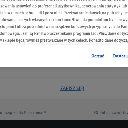
asowania ustawień do preferencji użytkownika, generowania statystyk lu
Otrzymuj newsletter Lidla
am w ramach usług Lidl i poza nimi. Przetwarzanie danych na potrzeby pe
rolowania naszych własnych reklam i umożliwienia podmiotom trzecim wyś
Zapisz się!
sługami Lidl za pośrednictwem urządzeń końcowych przypisanych do Pań
omowego. Jeśli są Państwo uczestnikami programu Lidl Plus, dane dotyc
 sklepie będą również przetwarzane w tych celach. Ponadto dane dotycz
 Lidl zostaną udostępnione jednemu z wyżej wymienionych partnerów, ab
klamowych swoich klientów
jako niezależny administrator danych
.
Odrzuć
Dostosu
wanych reklam opiera się na generowaniu profili, które są również wzboga
enie danych (np. dotyczących korzystania z usług Lidl, zachowań zakupow
ta - np. wieku lub płci - a także dokładnych danych dotyczących lokalizacji
ZAPISZ SIĘ!
sługi Lidl, w tym przechowywanie lub uzyskiwanie dostępu do informacji 
enia grup docelowych (tzw. segmentów). W związku z personalizacją treś
ię również w celu pomiaru wydajności/skuteczności reklamy, badania gr
az zapewnienia bezpieczeństwa technicznego i optymalizacji wyświetlania
o urządzenia Paczkomat®
30 dni na zwrot to
 zgodę w tym miejscu, a następnie utworzy konto Lidl Plus lub zaloguje się