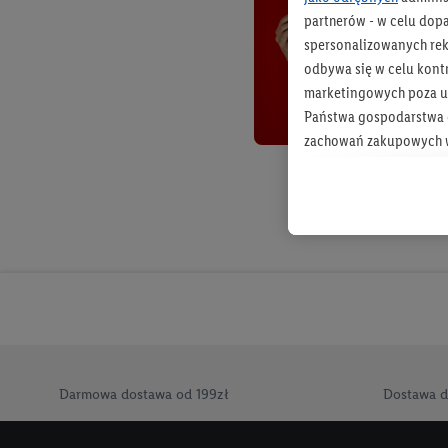
partnerów - w celu dop
spersonalizowanych rekl
odbywa się w celu kont
marketingowych poza u
Państwa gospodarstwa d
zachowań zakupowych w
zakupowych w usługach
statystyki kampanii re
Tworzenie spersonalizo
usług. Obejmuje to łącz
informacji z konta klien
urządzenia końcowe i u
końcowych w celu tworz
przetwarzanie odbywa s
opracowywania ofert or
Darmowa dostawa od 199zł
Dostawa d
Jeśli użytkownik wyrazi