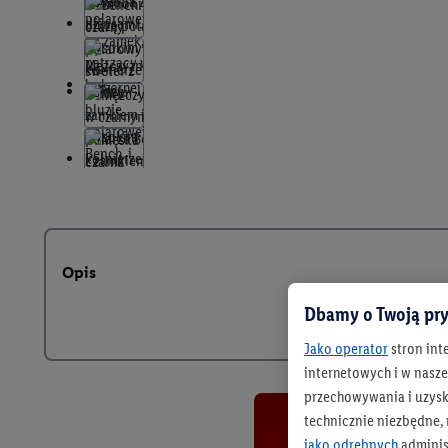
Opis
Dbamy o Twoją pry
Jako operator
stron int
internetowych i w naszej
przechowywania i uzysk
technicznie niezbędne,
jako odrębnych
adminis