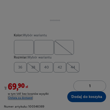
Kolor:
Wybór wariantu
Rozmiar:
Wybór wariantu
36
38
40
42
44
69,90zł
od
w tym VAT bez kosztów wysyłki
Dodaj do koszyka
Opłata za dostawę
Numer artykułu:
100346369