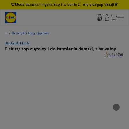
👕Moda damska i męska kup 3 w cenie 2 - nie przegap okazji👗
/
Koszulki i topy ciążowe
BELLYBUTTON
T-shirt/ top ciążowy i do karmienia damski, z bawełny
3.6/5
(56)
3.6 z 5 gwiazd