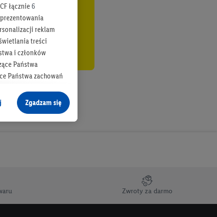
CF łącznie
6
b prezentowania
rsonalizacji reklam
wietlania treści
stwa i członków
zące Państwa
ące Państwa zachowań
y mógł on analizować
j
Zgadzam się
cane o dane z innych
ych w usługach Lidl,
), również przez różne
na urządzeniach
ci marketingowych,
up docelowych,
waru
Zwroty za darmo
 konkretnych treści.
 na istniejące konto