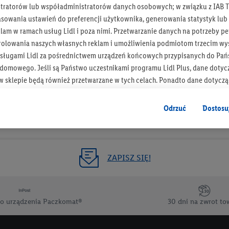
tratorów lub współadministratorów danych osobowych; w związku z IAB T
Otrzymuj newsletter Lidla
asowania ustawień do preferencji użytkownika, generowania statystyk lu
am w ramach usług Lidl i poza nimi. Przetwarzanie danych na potrzeby pe
rolowania naszych własnych reklam i umożliwienia podmiotom trzecim wyś
Zapisz się!
sługami Lidl za pośrednictwem urządzeń końcowych przypisanych do Pań
omowego. Jeśli są Państwo uczestnikami programu Lidl Plus, dane dotyc
 sklepie będą również przetwarzane w tych celach. Ponadto dane dotycz
 Lidl zostaną udostępnione jednemu z wyżej wymienionych partnerów, ab
klamowych swoich klientów
jako niezależny administrator danych
.
Odrzuć
Dostosu
wanych reklam opiera się na generowaniu profili, które są również wzboga
enie danych (np. dotyczących korzystania z usług Lidl, zachowań zakupow
ta - np. wieku lub płci - a także dokładnych danych dotyczących lokalizacji
ZAPISZ SIĘ!
sługi Lidl, w tym przechowywanie lub uzyskiwanie dostępu do informacji 
enia grup docelowych (tzw. segmentów). W związku z personalizacją treś
ię również w celu pomiaru wydajności/skuteczności reklamy, badania gr
o urządzenia Paczkomat®
30 dni na zwrot to
az zapewnienia bezpieczeństwa technicznego i optymalizacji wyświetlania
 zgodę w tym miejscu, a następnie utworzy konto Lidl Plus lub zaloguje się