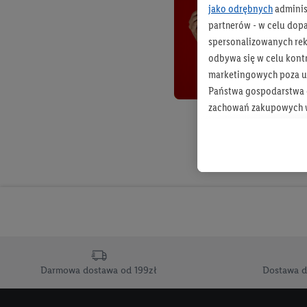
jako odrębnych
adminis
partnerów - w celu dop
spersonalizowanych rekl
odbywa się w celu kont
marketingowych poza u
Państwa gospodarstwa d
zachowań zakupowych w
zakupowych w usługach
statystyki kampanii re
Tworzenie spersonalizo
usług. Obejmuje to łącz
informacji z konta klien
urządzenia końcowe i u
końcowych w celu tworz
przetwarzanie odbywa s
Darmowa dostawa od 199zł
Dostawa d
opracowywania ofert or
Jeśli użytkownik wyrazi