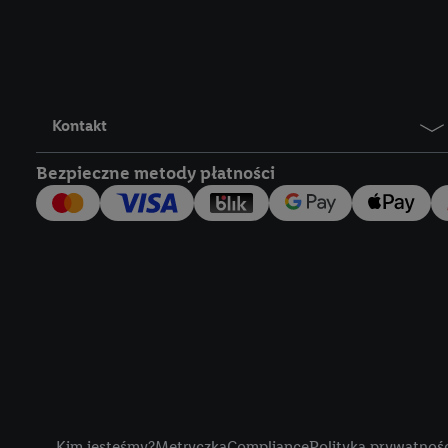
Lidl Plus, możemy równ
wymienionych partnerów
następnie wykorzystać 
użytkownika w usługach
my i jeden z innych pa
Kontakt
mail użytkownika w pos
Bezpieczne metody płatności
Użytkownik upoważnia r
usługach Lidl. Utiq naj
tak, Utiq udostępni adre
numeru referencyjnego 
wykorzystany do rozpozn
szczególności technol
obsługiwanych przez po
korzystanie z technol
("consenthub")
lub popr
cyfrowego" w opcjach ro
Title
polityce prywatności U
Kim jesteśmy?
Metryczka
Compliance
Polityka prywatnoś