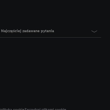
e z jednym z wyżej
), który możemy
aby rozpoznać
reklamy. W tym celu
y przetwarzać adres e-
Najczęściej zadawane pytania
 z technologii Utiq w
ego adresu IP. Jeśli
rzy użyciu adresu IP i
n zostanie
o z usług Lidl. W
w usługach
my. Zgodę na
 ochrony
danych Utiq
i do celów marketingu
ji można znaleźć w
olityka cookie
Zarządzaj plikami cookie