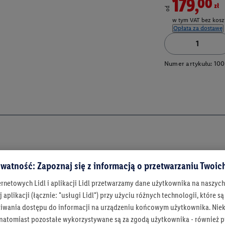
179,00zł
od
w tym VAT bez kosz
Opłata za dostawę
Numer artykułu:
100
watność: Zapoznaj się z informacją o przetwarzaniu Twoi
ernetowych Lidl i aplikacji Lidl przetwarzamy dane użytkownika na naszyc
 aplikacji (łącznie: "usługi Lidl") przy użyciu różnych technologii, które
iwania dostępu do informacji na urządzeniu końcowym użytkownika. Niekt
 natomiast pozostałe wykorzystywane są za zgodą użytkownika - również p
Bądź na bieżą