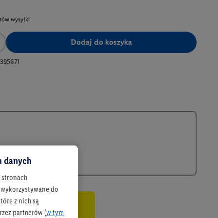
tów wysyłki
Dodaj do koszyka
395671
ch danych
h stronach
 są wykorzystywane do
óre z nich są
rzez partnerów (
w tym
co