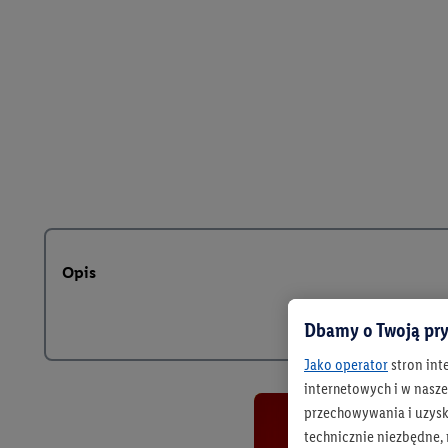
Opis
Dbamy o Twoją pry
Jako operator
stron int
internetowych i w naszej
przechowywania i uzysk
technicznie niezbędne,