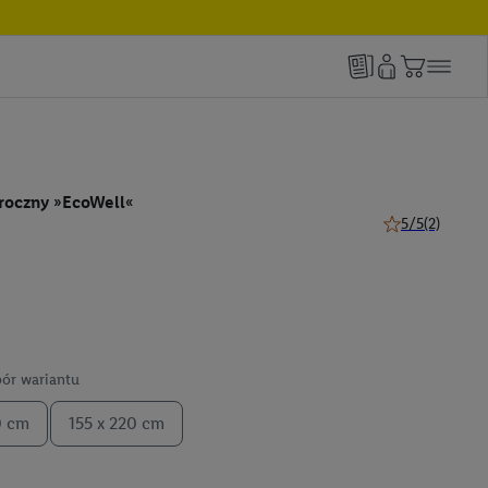
roczny »EcoWell«
5/5
(2)
5 z 5 gwiazdek (
ór wariantu
0 cm
155 x 220 cm