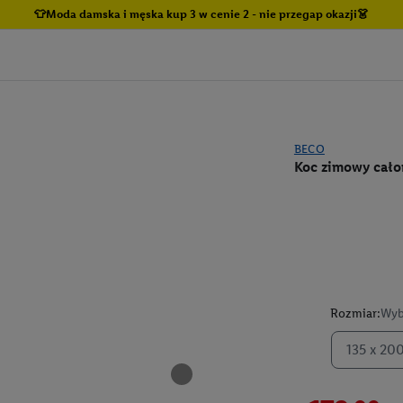
👕Moda damska i męska kup 3 w cenie 2 - nie przegap okazji👗
BECO
Koc zimowy cało
Rozmiar:
Wyb
135 x 20