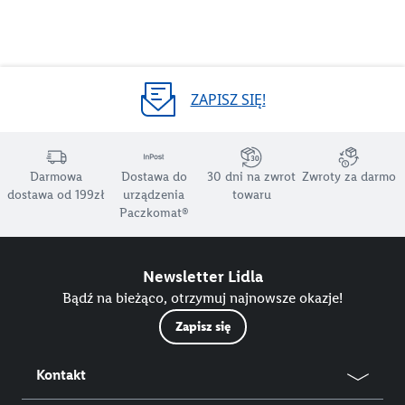
ZAPISZ SIĘ!
Darmowa
Dostawa do
30 dni na zwrot
Zwroty za darmo
dostawa od 199zł
urządzenia
towaru
Paczkomat®
Newsletter Lidla
Bądź na bieżąco, otrzymuj najnowsze okazje!
Zapisz się
Kontakt