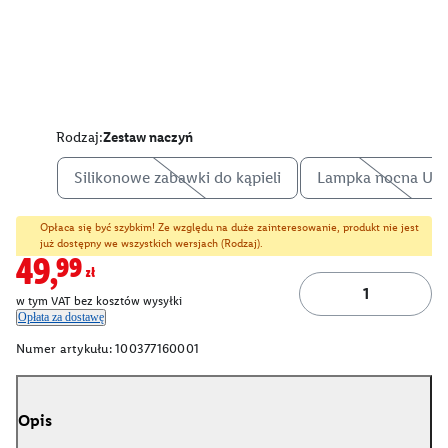
Rodzaj:
Zestaw naczyń
Silikonowe zabawki do kąpieli
Lampka nocna US
Opłaca się być szybkim! Ze względu na duże zainteresowanie, produkt nie jest
już dostępny we wszystkich wersjach (Rodzaj).
49,99zł
w tym VAT bez kosztów wysyłki
Opłata za dostawę
Numer artykułu:
100377160001
Opis