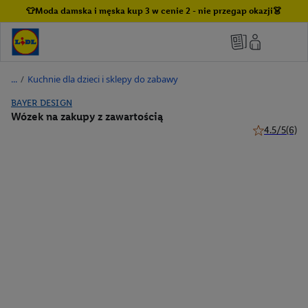
👕Moda damska i męska kup 3 w cenie 2 - nie przegap okazji👗
/
Kuchnie dla dzieci i sklepy do zabawy
BAYER DESIGN
Wózek na zakupy z zawartością
4.5/5
(6)
4.5 z 5 gwiaz