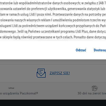
tratorów lub współadministratorów danych osobowych; w związku z IAB T
Otrzymuj newsletter Lidla
asowania ustawień do preferencji użytkownika, generowania statystyk lu
am w ramach usług Lidl i poza nimi. Przetwarzanie danych na potrzeby pe
rolowania naszych własnych reklam i umożliwienia podmiotom trzecim wyś
Zapisz się!
sługami Lidl za pośrednictwem urządzeń końcowych przypisanych do Pań
omowego. Jeśli są Państwo uczestnikami programu Lidl Plus, dane dotyc
 sklepie będą również przetwarzane w tych celach. Ponadto dane dotycz
 Lidl zostaną udostępnione jednemu z wyżej wymienionych partnerów, ab
klamowych swoich klientów
jako niezależny administrator danych
.
Odrzuć
Dostosu
wanych reklam opiera się na generowaniu profili, które są również wzboga
enie danych (np. dotyczących korzystania z usług Lidl, zachowań zakupow
ta - np. wieku lub płci - a także dokładnych danych dotyczących lokalizacji
ZAPISZ SIĘ!
sługi Lidl, w tym przechowywanie lub uzyskiwanie dostępu do informacji 
enia grup docelowych (tzw. segmentów). W związku z personalizacją treś
ię również w celu pomiaru wydajności/skuteczności reklamy, badania gr
o urządzenia Paczkomat®
30 dni na zwrot to
az zapewnienia bezpieczeństwa technicznego i optymalizacji wyświetlania
 zgodę w tym miejscu, a następnie utworzy konto Lidl Plus lub zaloguje się