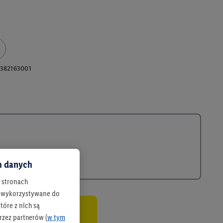
382163001
ch danych
h stronach
 są wykorzystywane do
óre z nich są
rzez partnerów (
w tym
co