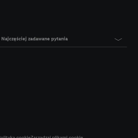
e z jednym z wyżej
), który możemy
aby rozpoznać
reklamy. W tym celu
y przetwarzać adres e-
Najczęściej zadawane pytania
 z technologii Utiq w
ego adresu IP. Jeśli
rzy użyciu adresu IP i
n zostanie
o z usług Lidl. W
w usługach
my. Zgodę na
 ochrony
danych Utiq
i do celów marketingu
ji można znaleźć w
olityka cookie
Zarządzaj plikami cookie