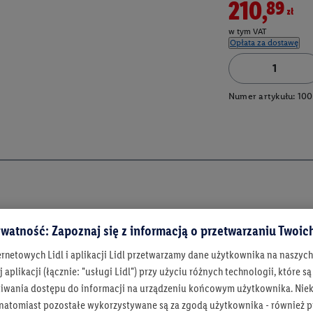
210,89zł
w tym VAT
Opłata za dostawę
Numer artykułu:
100
watność: Zapoznaj się z informacją o przetwarzaniu Twoi
ernetowych Lidl i aplikacji Lidl przetwarzamy dane użytkownika na naszyc
 aplikacji (łącznie: "usługi Lidl") przy użyciu różnych technologii, które
iwania dostępu do informacji na urządzeniu końcowym użytkownika. Niekt
 natomiast pozostałe wykorzystywane są za zgodą użytkownika - również p
Bądź na bieżą