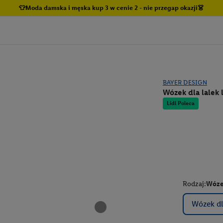
👕Moda damska i męska kup 3 w cenie 2 - nie przegap okazji👗
BAYER DESIGN
Wózek dla lalek 
Lidl Poleca
Rodzaj:
Wózek
Wózek dl