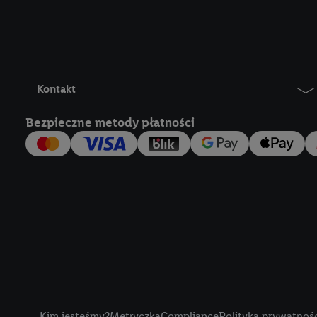
Lidl Plus, możemy równ
wymienionych partnerów
następnie wykorzystać 
użytkownika w usługach
my i jeden z innych pa
Kontakt
mail użytkownika w pos
Bezpieczne metody płatności
Użytkownik upoważnia r
usługach Lidl. Utiq naj
tak, Utiq udostępni adre
numeru referencyjnego 
wykorzystany do rozpozn
szczególności technol
obsługiwanych przez po
korzystanie z technol
("consenthub")
lub popr
cyfrowego" w opcjach ro
Title
polityce prywatności U
Kim jesteśmy?
Metryczka
Compliance
Polityka prywatnoś