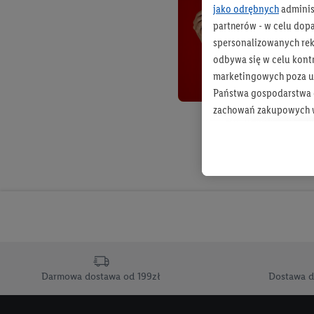
jako odrębnych
adminis
partnerów - w celu dop
spersonalizowanych rekl
odbywa się w celu kont
marketingowych poza u
Państwa gospodarstwa d
zachowań zakupowych w
zakupowych w usługach
statystyki kampanii re
Tworzenie spersonalizo
usług. Obejmuje to łącz
informacji z konta klien
urządzenia końcowe i u
końcowych w celu tworz
przetwarzanie odbywa s
Darmowa dostawa od 199zł
Dostawa d
opracowywania ofert or
Jeśli użytkownik wyrazi