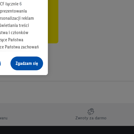
CF łącznie
6
b prezentowania
rsonalizacji reklam
wietlania treści
stwa i członków
zące Państwa
ące Państwa zachowań
y mógł on analizować
j
Zgadzam się
cane o dane z innych
ych w usługach Lidl,
), również przez różne
na urządzeniach
ci marketingowych,
up docelowych,
waru
Zwroty za darmo
 konkretnych treści.
 na istniejące konto