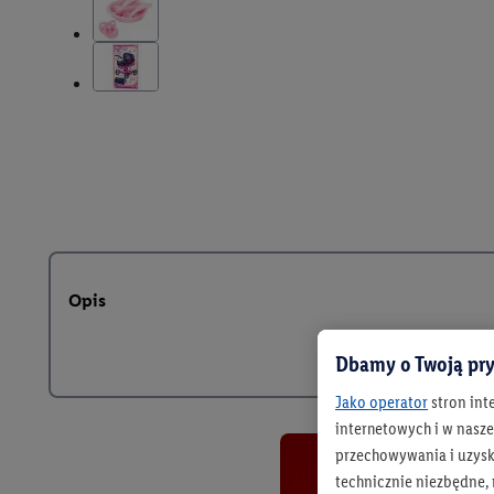
Opis
Dbamy o Twoją pry
Jako operator
stron int
internetowych i w naszej
przechowywania i uzysk
technicznie niezbędne,