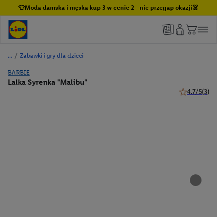
👕Moda damska i męska kup 3 w cenie 2 - nie przegap okazji👗
/
Zabawki i gry dla dzieci
BARBIE
Lalka Syrenka "Malibu"
4.7/5
(3)
4.7 z 5 gwiaz