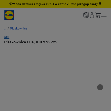
👕Moda damska i męska kup 3 w cenie 2 - nie przegap okazji👗
/
Piaskownice
AXI
Piaskownica Ella, 100 x 95 cm