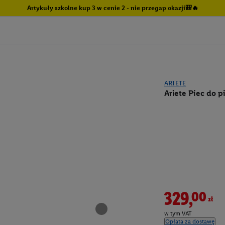
Artykuły szkolne kup 3 w cenie 2 - nie przegap okazji🎒🔥
ARIETE
Ariete Piec do p
329,00zł
w tym VAT
Opłata za dostawę