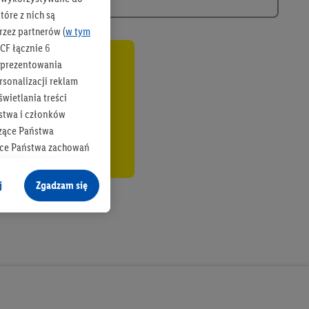
óre z nich są
rzez partnerów (
w tym
CF łącznie
6
b prezentowania
co
rsonalizacji reklam
wietlania treści
stwa i członków
zące Państwa
ące Państwa zachowań
y mógł on analizować
j
Zgadzam się
cane o dane z innych
ych w usługach Lidl,
), również przez różne
na urządzeniach
ci marketingowych,
up docelowych,