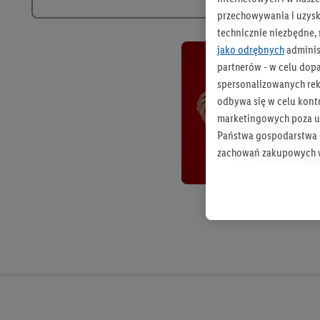
przechowywania i uzysk
technicznie niezbędne,
jako odrębnych
adminis
partnerów - w celu dop
spersonalizowanych rekl
odbywa się w celu kont
marketingowych poza u
Państwa gospodarstwa d
zachowań zakupowych w
zakupowych w usługach
statystyki kampanii re
Tworzenie spersonalizo
usług. Obejmuje to łącz
informacji z konta klien
urządzenia końcowe i u
końcowych w celu tworz
przetwarzanie odbywa s