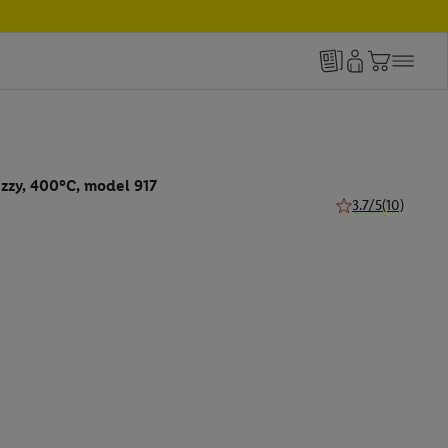
izzy, 400°C, model 917
3.7/5
(10)
3.7 z 5 gwiazdek (