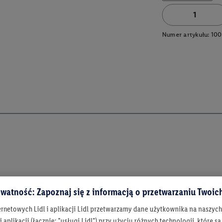
Numer artykułu:
100
watność: Zapoznaj się z informacją o przetwarzaniu Twoi
ernetowych Lidl i aplikacji Lidl przetwarzamy dane użytkownika na naszyc
 aplikacji (łącznie: "usługi Lidl") przy użyciu różnych technologii, które