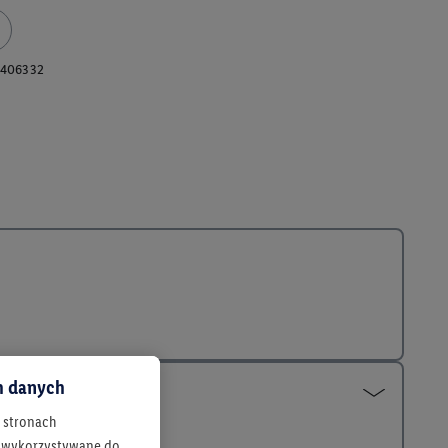
406332
ch danych
h stronach
 są wykorzystywane do