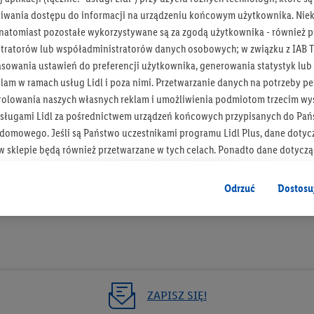
iwania dostępu do informacji na urządzeniu końcowym użytkownika. Niekt
 natomiast pozostałe wykorzystywane są za zgodą użytkownika - również p
tratorów lub współadministratorów danych osobowych; w związku z IAB T
asowania ustawień do preferencji użytkownika, generowania statystyk lu
Bądź na bieżą
am w ramach usług Lidl i poza nimi. Przetwarzanie danych na potrzeby pe
rolowania naszych własnych reklam i umożliwienia podmiotom trzecim wyś
Otrzymuj newsletter Lidla
sługami Lidl za pośrednictwem urządzeń końcowych przypisanych do Pań
omowego. Jeśli są Państwo uczestnikami programu Lidl Plus, dane dotyc
Zapisz się!
 sklepie będą również przetwarzane w tych celach. Ponadto dane dotycz
 Lidl zostaną udostępnione jednemu z wyżej wymienionych partnerów, ab
klamowych swoich klientów
jako niezależny administrator danych
.
Odrzuć
Dostosu
wanych reklam opiera się na generowaniu profili, które są również wzboga
enie danych (np. dotyczących korzystania z usług Lidl, zachowań zakupow
ta - np. wieku lub płci - a także dokładnych danych dotyczących lokalizacji
sługi Lidl, w tym przechowywanie lub uzyskiwanie dostępu do informacji 
enia grup docelowych (tzw. segmentów). W związku z personalizacją treś
ZAPISZ SIĘ!
ię również w celu pomiaru wydajności/skuteczności reklamy, badania gr