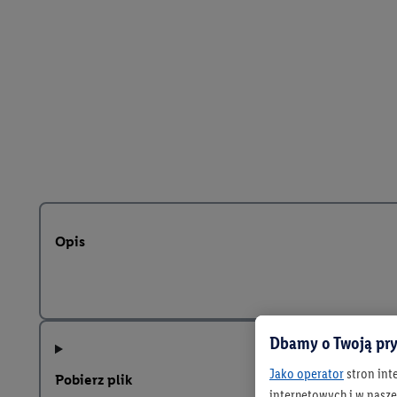
Opis
Dbamy o Twoją pry
Jako operator
stron int
Pobierz plik
internetowych i w naszej