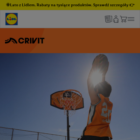
🌞Lato z Lidlem. Rabaty na tysiące produktów. Sprawdź szczegóły 👉