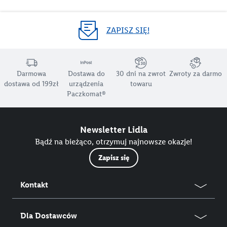
ZAPISZ SIĘ!
Darmowa
Dostawa do
30 dni na zwrot
Zwroty za darmo
dostawa od 199zł
urządzenia
towaru
Paczkomat®
Newsletter Lidla
Bądź na bieżąco, otrzymuj najnowsze okazje!
Zapisz się
Kontakt
Dla Dostawców