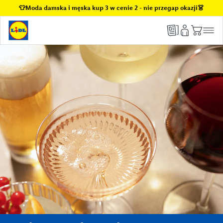
👕Moda damska i męska kup 3 w cenie 2 - nie przegap okazji👗