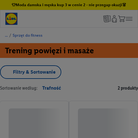
👕Moda damska i męska kup 3 w cenie 2 - nie przegap okazji👗
/
Sprzęt do fitness
Trening powięzi i masaże
Filtry & Sortowanie
Sortowanie według:
Trafność
2 produkty