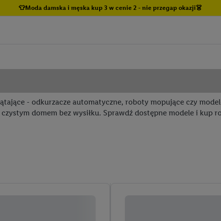
👕Moda damska i męska kup 3 w cenie 2 - nie przegap okazji👗
ątające - odkurzacze automatyczne, roboty mopujące czy modele
się czystym domem bez wysiłku. Sprawdź dostępne modele i kup r