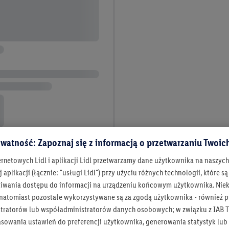
watność: Zapoznaj się z informacją o przetwarzaniu Twoi
ernetowych Lidl i aplikacji Lidl przetwarzamy dane użytkownika na naszyc
14 / 14
 aplikacji (łącznie: "usługi Lidl") przy użyciu różnych technologii, które
iwania dostępu do informacji na urządzeniu końcowym użytkownika. Niekt
 natomiast pozostałe wykorzystywane są za zgodą użytkownika - również p
tna automatyzacja i czystość na 
tratorów lub współadministratorów danych osobowych; w związku z IAB T
asowania ustawień do preferencji użytkownika, generowania statystyk lu