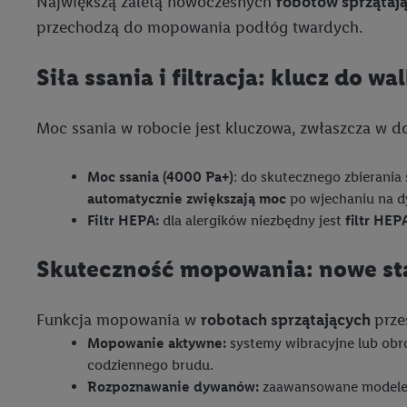
Największą zaletą nowoczesnych
robotów sprzątaj
"Zgadzam się", użytkow
współpracę ze wszystki
przechodzą do mopowania podłóg twardych.
do cofnięcia zgody w d
Informacje dot. Admini
Siła ssania i filtracja: klucz do wa
wykorzystania danych or
kluczowych w kontekści
Moc ssania w robocie jest kluczowa, zwłaszcza w 
Zapewnienie bezpieczeń
wyświetlanie reklam i tr
Moc ssania (4000 Pa+)
: do skutecznego zbierania 
urządzeń na podstawie 
automatycznie zwiększają moc
po wjechaniu na d
pośrednictwem TTD oraz
Filtr HEPA:
dla alergików niezbędny jest
filtr HEP
wykorzystywanie dokład
Skuteczność mopowania: nowe st
danych z różnych źróde
danych do wyboru rekla
personalizacji reklam,
Funkcja mopowania w
robotach sprzątających
prze
Użycie dokładnych d
Mopowanie aktywne:
systemy wibracyjne lub obro
Rozumienie odbiorcó
codziennego brudu.
Wykorzystanie profi
Rozpoznawanie dywanów:
zaawansowane modele a
reklam. Wykorzystyw