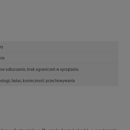
aby rozpoznać
reklamy. W tym celu
y przetwarzać adres e-
 z technologii Utiq w
ny
ego adresu IP. Jeśli
rzy użyciu adresu IP i
nie
n zostanie
o z usług Lidl. W
ne odkurzanie, brak ograniczeń w sprzątaniu
w usługach
sługi, hałas, konieczność przechowywania
my. Zgodę na
 ochrony
danych Utiq
i do celów marketingu
ji można znaleźć w
gie. Klikając