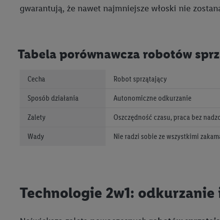
gwarantują, że nawet najmniejsze włoski nie zostan
następnie wykorzystać 
użytkownika w usługach
my i jeden z innych pa
mail użytkownika w pos
Tabela porównawcza robotów sprz
Użytkownik upoważnia r
Cecha
Robot sprzątający
usługach Lidl. Utiq naj
tak, Utiq udostępni adre
Sposób działania
Autonomiczne odkurzanie
numeru referencyjnego 
wykorzystany do rozpozn
Zalety
Oszczędność czasu, praca bez nad
szczególności technol
Wady
Nie radzi sobie ze wszystkimi zaka
obsługiwanych przez po
korzystanie z technol
("consenthub")
lub popr
cyfrowego" w opcjach ro
polityce prywatności U
Technologie 2w1: odkurzanie
Kliknięcie w przycisk "