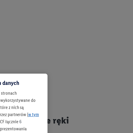
ch danych
h stronach
 są wykorzystywane do
óre z nich są
rzez partnerów (
w tym
wyciągnięcie ręki
CF łącznie
6
b prezentowania