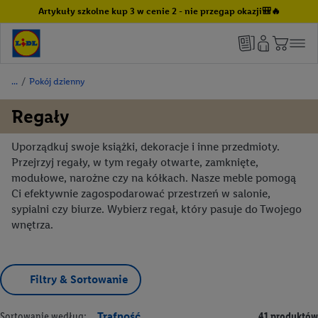
Artykuły szkolne kup 3 w cenie 2 - nie przegap okazji🎒🔥
/
Pokój dzienny
Regały
Uporządkuj swoje książki, dekoracje i inne przedmioty.
Przejrzyj regały, w tym regały otwarte, zamknięte,
modułowe, narożne czy na kółkach. Nasze meble pomogą
Ci efektywnie zagospodarować przestrzeń w salonie,
sypialni czy biurze. Wybierz regał, który pasuje do Twojego
wnętrza.
Filtry & Sortowanie
Sortowanie według:
Trafność
41 produktów