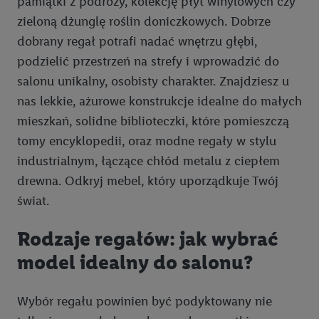
pamiątki z podróży, kolekcję płyt winylowych czy
spersonalizowanych reklam. Wykorzystywanie
ograniczonych danych do wyboru reklam. Rozwój i
zieloną dżunglę roślin doniczkowych. Dobrze
ulepszanie usług.
dobrany regał potrafi nadać wnętrzu głębi,
Lista partnerów (dostawców)
podzielić przestrzeń na strefy i wprowadzić do
salonu unikalny, osobisty charakter. Znajdziesz u
nas lekkie, ażurowe konstrukcje idealne do małych
mieszkań, solidne biblioteczki, które pomieszczą
tomy encyklopedii, oraz modne regały w stylu
industrialnym, łączące chłód metalu z ciepłem
drewna. Odkryj mebel, który uporządkuje Twój
świat.
Rodzaje regałów: jak wybrać
model idealny do salonu?
Wybór regału powinien być podyktowany nie