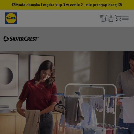
👕Moda damska i męska kup 3 w cenie 2 - nie przegap okazji👗