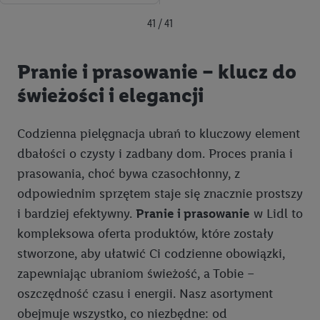
spersonalizowanych reklam. Wykorzystywanie
ograniczonych danych do wyboru reklam. Rozwój i
41 / 41
ulepszanie usług.
Lista partnerów (dostawców)
Pranie i prasowanie – klucz do
świeżości i elegancji
Codzienna pielęgnacja ubrań to kluczowy element
dbałości o czysty i zadbany dom. Proces prania i
prasowania, choć bywa czasochłonny, z
odpowiednim sprzętem staje się znacznie prostszy
i bardziej efektywny.
Pranie i prasowanie
w Lidl to
kompleksowa oferta produktów, które zostały
stworzone, aby ułatwić Ci codzienne obowiązki,
zapewniając ubraniom świeżość, a Tobie –
oszczędność czasu i energii. Nasz asortyment
obejmuje wszystko, co niezbędne: od