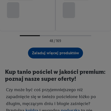
48 / 169
Załaduj więcej produktów
Kup tanio pościel w jakości premium:
poznaj nasze super oferty!
Czy może być coś przyjemniejszego niż
zapadnięcie się w świeżo pościelone łóżko po
długim, męczącym dniu i błogie zaśnięcie?
Przytulna
kołdra
i wygodna
poduszka
to nie