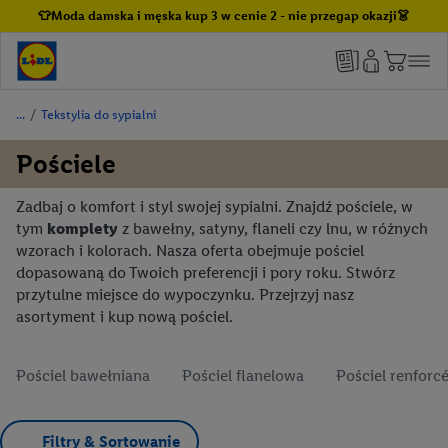
👕Moda damska i męska kup 3 w cenie 2 - nie przegap okazji👗
/
Tekstylia do sypialni
Pościele
Zadbaj o komfort i styl swojej sypialni. Znajdź pościele, w
tym
komplety
z bawełny, satyny, flaneli czy lnu, w różnych
wzorach i kolorach. Nasza oferta obejmuje pościel
dopasowaną do Twoich preferencji i pory roku. Stwórz
przytulne miejsce do wypoczynku. Przejrzyj nasz
asortyment i kup nową pościel.
Pościel bawełniana
Pościel flanelowa
Pościel renforc
Filtry & Sortowanie