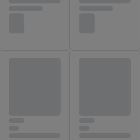
spersonalizowanych reklam. Wykorzystywanie
ograniczonych danych do wyboru reklam. Rozwój i
ulepszanie usług.
Lista partnerów (dostawców)