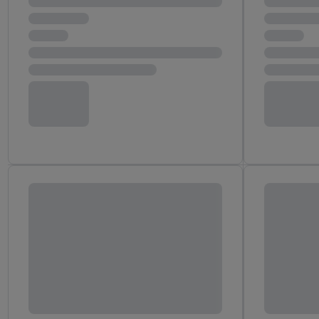
"Zgadzam się", użytkow
współpracę ze wszystki
do cofnięcia zgody w d
Informacje dot. Admini
wykorzystania danych or
kluczowych w kontekści
Zapewnienie bezpieczeń
wyświetlanie reklam i tr
urządzeń na podstawie 
pośrednictwem TTD oraz
wykorzystywanie dokład
danych z różnych źróde
danych do wyboru rekla
personalizacji reklam,
Użycie dokładnych d
Rozumienie odbiorcó
Wykorzystanie profi
reklam. Wykorzystyw