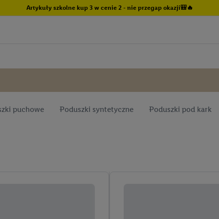
Artykuły szkolne kup 3 w cenie 2 - nie przegap okazji🎒🔥
zki puchowe
Poduszki syntetyczne
Poduszki pod kark