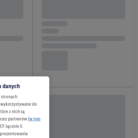
ch danych
h stronach
 są wykorzystywane do
óre z nich są
rzez partnerów (
w tym
CF łącznie
6
b prezentowania