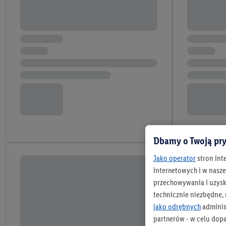
Dbamy o Twoją pry
Jako operator
stron int
internetowych i w naszej
przechowywania i uzysk
technicznie niezbędne,
jako odrębnych
adminis
partnerów - w celu dop