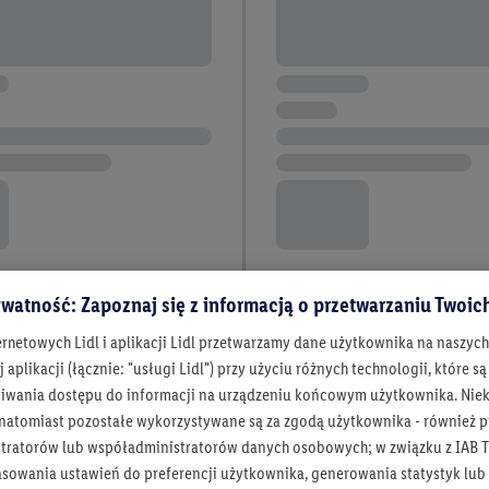
watność: Zapoznaj się z informacją o przetwarzaniu Twoi
ernetowych Lidl i aplikacji Lidl przetwarzamy dane użytkownika na naszyc
 aplikacji (łącznie: "usługi Lidl") przy użyciu różnych technologii, które
iwania dostępu do informacji na urządzeniu końcowym użytkownika. Niekt
 natomiast pozostałe wykorzystywane są za zgodą użytkownika - również p
tratorów lub współadministratorów danych osobowych; w związku z IAB T
asowania ustawień do preferencji użytkownika, generowania statystyk lu