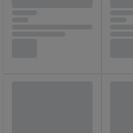
następnie wykorzystać 
użytkownika w usługach
my i jeden z innych pa
mail użytkownika w pos
Użytkownik upoważnia r
usługach Lidl. Utiq naj
tak, Utiq udostępni adre
numeru referencyjnego 
wykorzystany do rozpozn
szczególności technol
obsługiwanych przez po
korzystanie z technol
("consenthub")
lub popr
cyfrowego" w opcjach ro
polityce prywatności U
Kliknięcie w przycisk "