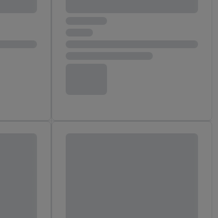
aby rozpoznać
reklamy. W tym celu
y przetwarzać adres e-
 z technologii Utiq w
ego adresu IP. Jeśli
rzy użyciu adresu IP i
n zostanie
o z usług Lidl. W
w usługach
my. Zgodę na
 ochrony
danych Utiq
i do celów marketingu
ji można znaleźć w
gie. Klikając