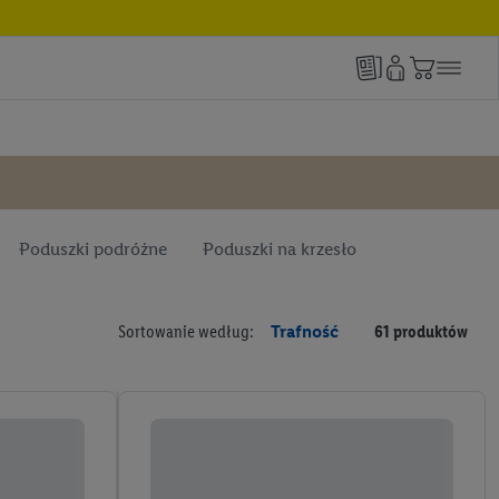
Poduszki podróżne
Poduszki na krzesło
Sortowanie według:
Trafność
61 produktów