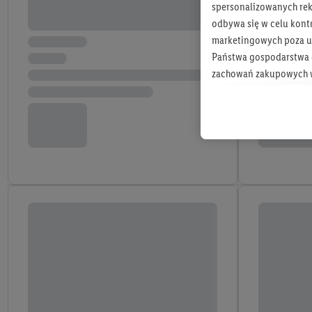
spersonalizowanych rekl
odbywa się w celu kont
marketingowych poza u
Państwa gospodarstwa d
zachowań zakupowych w
zakupowych w usługach
statystyki kampanii re
Tworzenie spersonalizo
usług. Obejmuje to łącz
informacji z konta klien
urządzenia końcowe i u
końcowych w celu tworz
przetwarzanie odbywa s
opracowywania ofert or
Jeśli użytkownik wyrazi
Lidl Plus, możemy równ
wymienionych partnerów