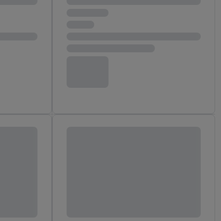
ych celach, w tym na
wania danych i prawo
ityce prywatności
.
na poszczególne cele
żej w formie słów
dostarczanie i
urządzeń, identyfikacja
amowych za
u cyfrowego i:
styk lub łączenia
stanie ograniczonych
profili na potrzeby
dostęp do nich.
tywności reklam.
nalizowanych
.