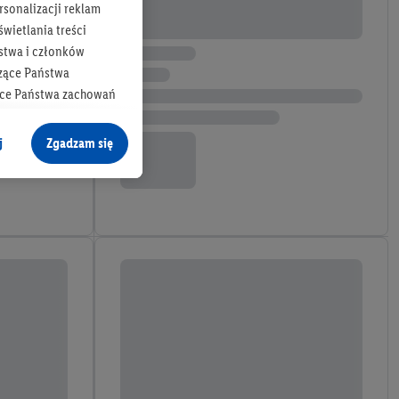
rsonalizacji reklam
wietlania treści
stwa i członków
zące Państwa
ące Państwa zachowań
y mógł on analizować
j
Zgadzam się
cane o dane z innych
ych w usługach Lidl,
), również przez różne
na urządzeniach
ci marketingowych,
up docelowych,
 konkretnych treści.
 na istniejące konto
e z jednym z wyżej
), który możemy