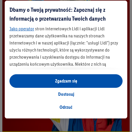
Dbamy o Twoją prywatność: Zapoznaj się z
informacją o przetwarzaniu Twoich danych
Jako operator
stron internetowych Lidl i aplikacji Lidl
przetwarzamy dane użytkownika na naszych stronach
internetowych i w naszej aplikacji (łącznie: "usługi Lidl") przy
użyciu różnych technologii, które są wykorzystywane do
przechowywania i uzyskiwania dostępu do informacji na
urządzeniu końcowym użytkownika. Niektóre z nich są
technicznie niezbędne, natomiast pozostałe wykorzystywane
są za zgodą użytkownika - również przez partnerów (
w tym
Zgadzam się
jako odrębnych
administratorów lub współadministratorów
danych osobowych; w związku z IAB TCF łącznie
6
partnerów -
Dostosuj
w celu dopasowania ustawień do preferencji użytkownika,
generowania statystyk lub prezentowania
Odrzuć
spersonalizowanych reklam w ramach usług Lidl i poza nimi.
Przetwarzanie danych na potrzeby personalizacji reklam
odbywa się w celu kontrolowania naszych własnych reklam i