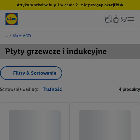
Artykuły szkolne kup 3 w cenie 2 - nie przegap okazji🎒🔥
/
Małe AGD
Płyty grzewcze i indukcyjne
Filtry & Sortowanie
Sortowanie według:
Trafność
4 produkty