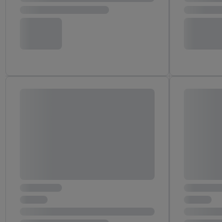
następnie wykorzystać 
użytkownika w usługach
my i jeden z innych pa
mail użytkownika w pos
Użytkownik upoważnia r
usługach Lidl. Utiq naj
tak, Utiq udostępni adre
numeru referencyjnego 
wykorzystany do rozpozn
szczególności technol
obsługiwanych przez po
korzystanie z technol
("consenthub")
lub popr
cyfrowego" w opcjach ro
polityce prywatności U
Kliknięcie w przycisk "