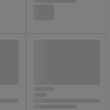
ych celach, w tym na
wania danych i prawo
ityce prywatności
.
na poszczególne cele
żej w formie słów
dostarczanie i
urządzeń, identyfikacja
amowych za
u cyfrowego i:
styk lub łączenia
stanie ograniczonych
profili na potrzeby
dostęp do nich.
tywności reklam.
nalizowanych
.