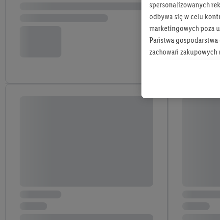
spersonalizowanych rekl
odbywa się w celu kont
marketingowych poza u
Państwa gospodarstwa d
zachowań zakupowych w
zakupowych w usługach
statystyki kampanii re
Tworzenie spersonalizo
usług. Obejmuje to łącz
informacji z konta klien
urządzenia końcowe i u
końcowych w celu tworz
przetwarzanie odbywa s
opracowywania ofert or
Jeśli użytkownik wyrazi
Lidl Plus, możemy równ
wymienionych partnerów