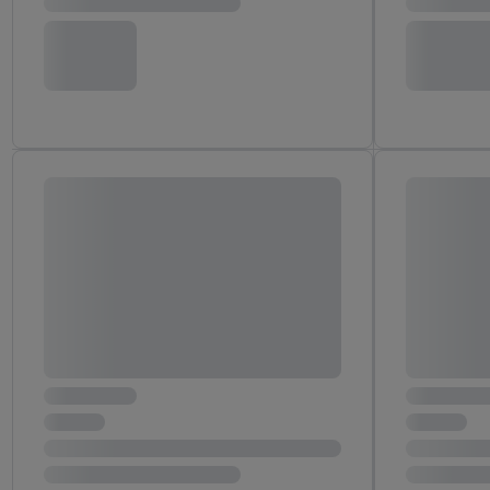
"Zgadzam się", użytkow
współpracę ze wszystki
do cofnięcia zgody w d
Informacje dot. Admini
wykorzystania danych or
kluczowych w kontekści
Zapewnienie bezpieczeń
wyświetlanie reklam i tr
urządzeń na podstawie 
pośrednictwem TTD oraz
wykorzystywanie dokład
danych z różnych źróde
danych do wyboru rekla
personalizacji reklam,
Użycie dokładnych d
Rozumienie odbiorcó
Wykorzystanie profi
reklam. Wykorzystyw