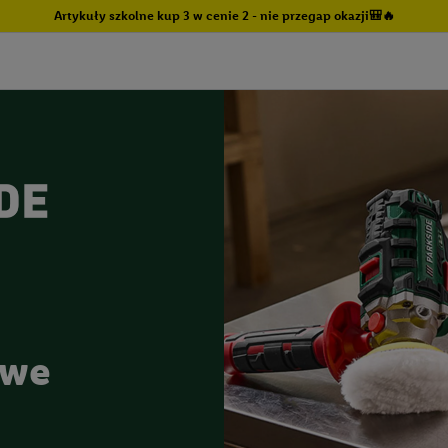
Artykuły szkolne kup 3 w cenie 2 - nie przegap okazji🎒🔥
owe