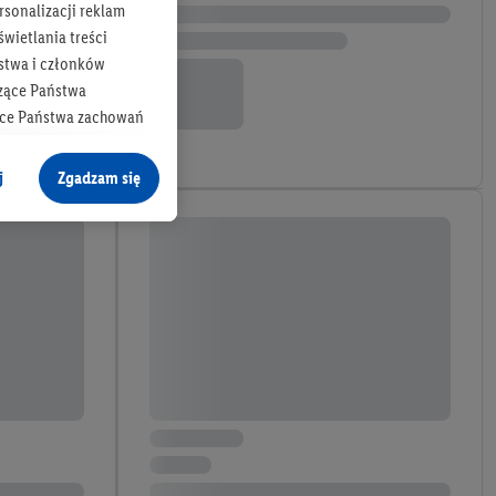
rsonalizacji reklam
wietlania treści
stwa i członków
zące Państwa
ące Państwa zachowań
y mógł on analizować
j
Zgadzam się
cane o dane z innych
ych w usługach Lidl,
), również przez różne
na urządzeniach
ci marketingowych,
up docelowych,
 konkretnych treści.
 na istniejące konto
e z jednym z wyżej
), który możemy