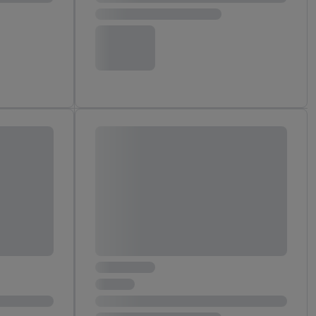
aby rozpoznać
reklamy. W tym celu
y przetwarzać adres e-
 z technologii Utiq w
ego adresu IP. Jeśli
rzy użyciu adresu IP i
n zostanie
o z usług Lidl. W
w usługach
my. Zgodę na
 ochrony
danych Utiq
i do celów marketingu
ji można znaleźć w
gie. Klikając