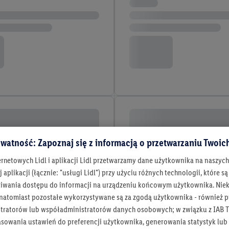
watność: Zapoznaj się z informacją o przetwarzaniu Twoi
ernetowych Lidl i aplikacji Lidl przetwarzamy dane użytkownika na naszyc
 aplikacji (łącznie: "usługi Lidl") przy użyciu różnych technologii, które
iwania dostępu do informacji na urządzeniu końcowym użytkownika. Niekt
 natomiast pozostałe wykorzystywane są za zgodą użytkownika - również p
tratorów lub współadministratorów danych osobowych; w związku z IAB T
asowania ustawień do preferencji użytkownika, generowania statystyk lu