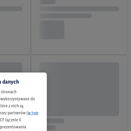
ch danych
h stronach
 są wykorzystywane do
óre z nich są
rzez partnerów (
w tym
CF łącznie
6
b prezentowania