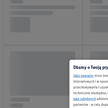
Dbamy o Twoją pry
Jako operator
stron int
internetowych i w naszej
przechowywania i uzysk
technicznie niezbędne,
jako odrębnych
adminis
partnerów - w celu dop