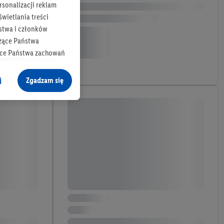
rsonalizacji reklam
wietlania treści
stwa i członków
zące Państwa
ące Państwa zachowań
y mógł on analizować
j
Zgadzam się
cane o dane z innych
ych w usługach Lidl,
), również przez różne
na urządzeniach
ci marketingowych,
up docelowych,
 konkretnych treści.
 na istniejące konto
e z jednym z wyżej
), który możemy