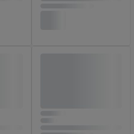
aby rozpoznać
reklamy. W tym celu
y przetwarzać adres e-
 z technologii Utiq w
ego adresu IP. Jeśli
rzy użyciu adresu IP i
n zostanie
o z usług Lidl. W
w usługach
my. Zgodę na
 ochrony
danych Utiq
i do celów marketingu
ji można znaleźć w
gie. Klikając