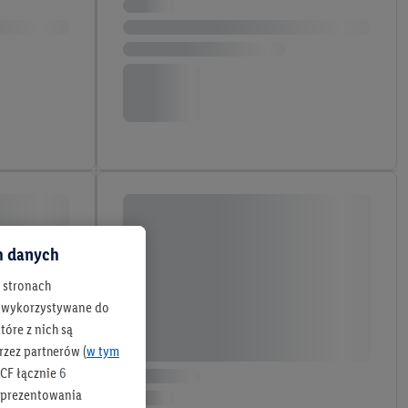
ch danych
h stronach
 są wykorzystywane do
óre z nich są
rzez partnerów (
w tym
CF łącznie
6
b prezentowania