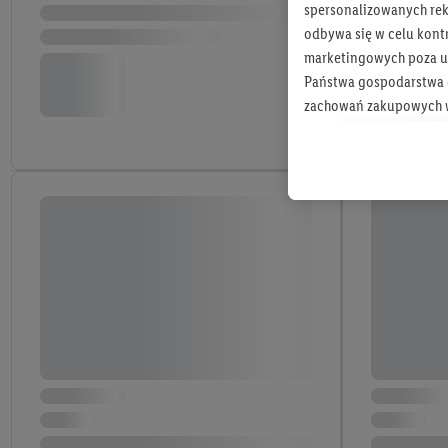
spersonalizowanych rekl
odbywa się w celu kont
marketingowych poza u
Państwa gospodarstwa d
zachowań zakupowych w
zakupowych w usługach
statystyki kampanii re
Tworzenie spersonalizo
usług. Obejmuje to łącz
informacji z konta klien
urządzenia końcowe i u
końcowych w celu tworz
przetwarzanie odbywa s
opracowywania ofert or
Jeśli użytkownik wyrazi
Lidl Plus, możemy równ
wymienionych partnerów