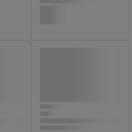
ych celach, w tym na
wania danych i prawo
ityce prywatności
.
na poszczególne cele
żej w formie słów
dostarczanie i
urządzeń, identyfikacja
amowych za
u cyfrowego i:
styk lub łączenia
stanie ograniczonych
profili na potrzeby
dostęp do nich.
tywności reklam.
nalizowanych
.