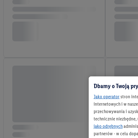
Dbamy o Twoją pry
Jako operator
stron int
internetowych i w naszej
przechowywania i uzysk
technicznie niezbędne,
jako odrębnych
adminis
partnerów - w celu dop