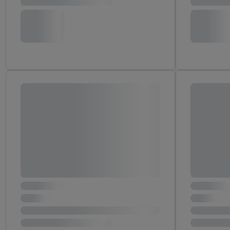
"Zgadzam się", użytkow
współpracę ze wszystki
do cofnięcia zgody w d
Informacje dot. Admini
wykorzystania danych or
kluczowych w kontekści
Zapewnienie bezpieczeń
wyświetlanie reklam i tr
urządzeń na podstawie 
pośrednictwem TTD oraz
wykorzystywanie dokład
danych z różnych źróde
danych do wyboru rekla
personalizacji reklam,
Użycie dokładnych d
Rozumienie odbiorcó
Wykorzystanie profi
reklam. Wykorzystyw