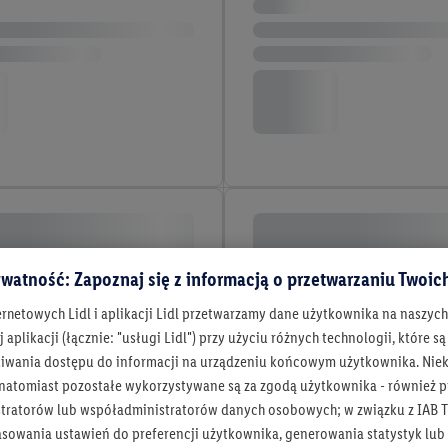
watność: Zapoznaj się z informacją o przetwarzaniu Twoi
ernetowych Lidl i aplikacji Lidl przetwarzamy dane użytkownika na naszyc
 aplikacji (łącznie: "usługi Lidl") przy użyciu różnych technologii, które
iwania dostępu do informacji na urządzeniu końcowym użytkownika. Niekt
 natomiast pozostałe wykorzystywane są za zgodą użytkownika - również p
tratorów lub współadministratorów danych osobowych; w związku z IAB T
asowania ustawień do preferencji użytkownika, generowania statystyk lu