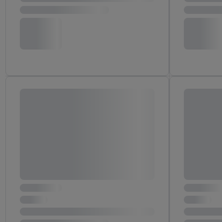
następnie wykorzystać 
użytkownika w usługach
my i jeden z innych pa
mail użytkownika w pos
Użytkownik upoważnia r
usługach Lidl. Utiq naj
tak, Utiq udostępni adre
numeru referencyjnego 
wykorzystany do rozpozn
szczególności technol
obsługiwanych przez po
korzystanie z technol
("consenthub")
lub popr
cyfrowego" w opcjach ro
polityce prywatności U
Kliknięcie w przycisk "