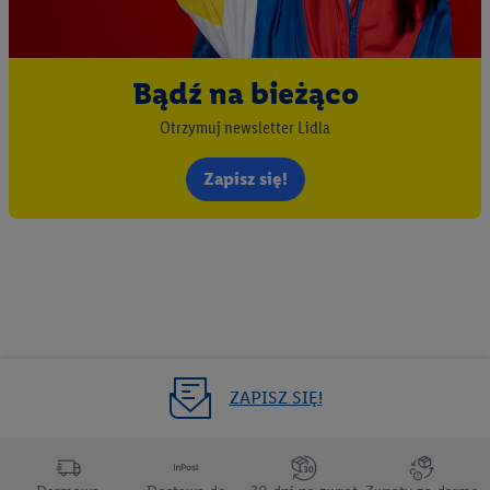
spersonalizowanych reklam. Wykorzystywanie
ograniczonych danych do wyboru reklam. Rozwój i
ulepszanie usług.
Bądź na bieżąco
Lista partnerów (dostawców)
Otrzymuj newsletter Lidla
Zapisz się!
ZAPISZ SIĘ!