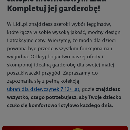
Kliknięcie w przycisk "Odrzuć" powoduje, że aktywne są
Kompletuj jej garderobę!
wyłącznie technicznie niezbędne technologie. Klikając
"Zgadzam się", użytkownik wyraża zgodę na przetwarzanie
danych we wszystkich wyżej wymienionych celach, w tym na
W Lidl.pl znajdziesz szeroki wybór legginsów,
współpracę ze wszystkimi wymienionymi partnerami. Dalsze
które łączą w sobie wysoką jakość, modny design
informacje, w tym okresy przechowywania danych i prawo do
i atrakcyjne ceny. Wierzymy, że moda dla dzieci
cofnięcia zgody w dowolnym momencie ze skutkiem na
powinna być przede wszystkim funkcjonalna i
przyszłość, można znaleźć w naszej
polityce prywatności
.
wygodna. Odkryj bogactwo naszej oferty i
Informacje dot. Administratorów można znaleźć
tutaj
. W
sekcji "Dostosuj" możesz wyrazić zgodę na poszczególne cele
skomponuj idealną garderobę dla swojej małej
wykorzystania danych oraz dla partnerów ; dotyczy to również
poszukiwaczki przygód. Zapraszamy do
celów i funkcji wymienionych poniżej w formie słów
zapoznania się z pełną kolekcją
kluczowych w kontekście korzystania z IAB TCF do celów
ubrań dla dziewczynek 7-12+ lat
, gdzie
znajdziesz
reklamowych i pomiaru wydajności:
wszystko, czego potrzebujesz, aby Twoje dziecko
czuło się komfortowo i stylowo każdego dnia.
Zapewnienie bezpieczeństwa, zapobieganie i wykrywanie
oszustw oraz rozwiązywanie problemów, dostarczanie i
wyświetlanie reklam i treści, synchronizacja i łączenie danych
z różnych źródeł, łączenie różnych urządzeń, identyfikacja