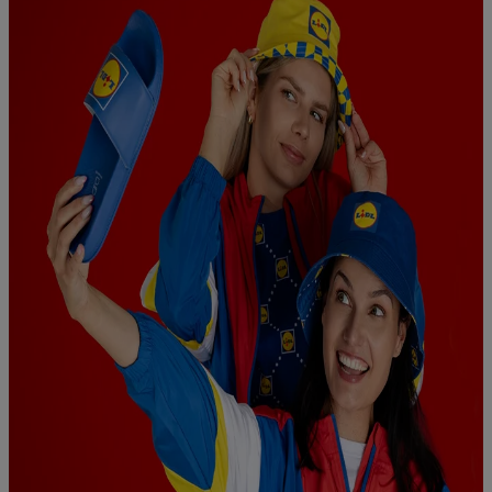
urządzeń na podstawie automatycznie przesyłanych
informacji, mierzenie sukcesu kampanii reklamowych za
pośrednictwem TTD oraz wykorzystanie opartej na
telekomunikacji technologii Utiq do marketingu cyfrowego i:
wykorzystywanie dokładnych danych lokalizacyjnych, analiza
grup docelowych na podstawie statystyk lub łączenia danych
z różnych źródeł, opracowywanie i ulepszanie ofert, pomiar
skuteczności reklam, wykorzystanie ograniczonych danych do
wyboru reklam, wykorzystanie profili do doboru
spersonalizowanych reklam, tworzenie profili na potrzeby
personalizacji reklam, przechowywanie lub dostęp do
informacji na urządzeniu końcowym.
Użycie dokładnych danych geolokalizacyjnych.
Przechowywanie informacji na urządzeniu lub dostęp do
nich. Rozumienie odbiorców dzięki statystyce lub
kombinacji danych z różnych źródeł. Pomiar
efektywności reklam. Wykorzystanie profili do wyboru
spersonalizowanych reklam. Tworzenie profili w celu