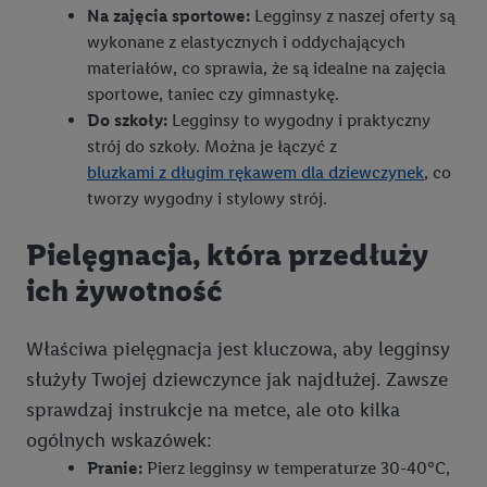
wyżej wymienionych partnerów, aby mógł on analizować
Na zajęcia sportowe:
Legginsy z naszej oferty są
statystyki kampanii reklamowych swoich klientów
jako
wykonane z elastycznych i oddychających
niezależny administrator danych
.
materiałów, co sprawia, że są idealne na zajęcia
sportowe, taniec czy gimnastykę.
Tworzenie spersonalizowanych reklam opiera się na
Do szkoły:
Legginsy to wygodny i praktyczny
generowaniu profili, które są również wzbogacane o dane z
strój do szkoły. Można je łączyć z
innych usług. Obejmuje to łączenie danych (np. dotyczących
bluzkami z długim rękawem dla dziewczynek
, co
korzystania z usług Lidl, zachowań zakupowych w usługach
tworzy wygodny i stylowy strój.
Lidl, informacji z konta klienta - np. wieku lub płci - a także
dokładnych danych dotyczących lokalizacji), również przez
Pielęgnacja, która przedłuży
różne urządzenia końcowe i usługi Lidl, w tym
ich żywotność
przechowywanie lub uzyskiwanie dostępu do informacji na
urządzeniach końcowych w celu tworzenia grup docelowych
(tzw. segmentów). W związku z personalizacją treści
Właściwa pielęgnacja jest kluczowa, aby legginsy
marketingowych, przetwarzanie odbywa się również w celu
służyły Twojej dziewczynce jak najdłużej. Zawsze
pomiaru wydajności/skuteczności reklamy, badania grup
sprawdzaj instrukcje na metce, ale oto kilka
docelowych, opracowywania ofert oraz zapewnienia
ogólnych wskazówek:
bezpieczeństwa technicznego i optymalizacji wyświetlania
Pranie:
Pierz legginsy w temperaturze 30-40°C,
konkretnych treści.