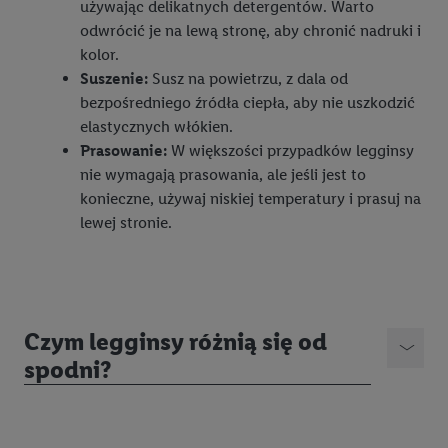
używając delikatnych detergentów. Warto
odwrócić je na lewą stronę, aby chronić nadruki i
Jeśli użytkownik wyrazi zgodę w tym miejscu, a następnie
kolor.
utworzy konto Lidl Plus lub zaloguje się na istniejące konto
Suszenie:
Susz na powietrzu, z dala od
Lidl Plus, możemy również użyć podanego tam adresu e-mail
bezpośredniego źródła ciepła, aby nie uszkodzić
jako współadministratorzy - wspólnie z jednym z wyżej
elastycznych włókien.
wymienionych partnerów w celu utworzenia specjalnego
Prasowanie:
W większości przypadków legginsy
identyfikatora internetowego (tzw. EUID), który możemy
nie wymagają prasowania, ale jeśli jest to
następnie wykorzystać w podobny sposób jak poniżej opisany
konieczne, używaj niskiej temperatury i prasuj na
identyfikator Utiq SA/NV ("Utiq"), aby rozpoznać użytkownika
lewej stronie.
w usługach świadczonych przez podmioty trzecie i wyświetlać
mu spersonalizowane reklamy. W tym celu my i jeden z innych
partnerów wymienionych powyżej będziemy również jako
współadministratorzy przetwarzać adres e-mail użytkownika
w postaci zahashowanej.
Czym legginsy różnią się od
spodni?
Użytkownik upoważnia również firmę Utiq oraz operatora
sieci
telekomunikacyjnej
do korzystania z technologii Utiq w
usługach Lidl. Utiq najpierw sprawdzi, czy technologia jest
dostępna dla użytkownika przy użyciu jego adresu IP. Jeśli