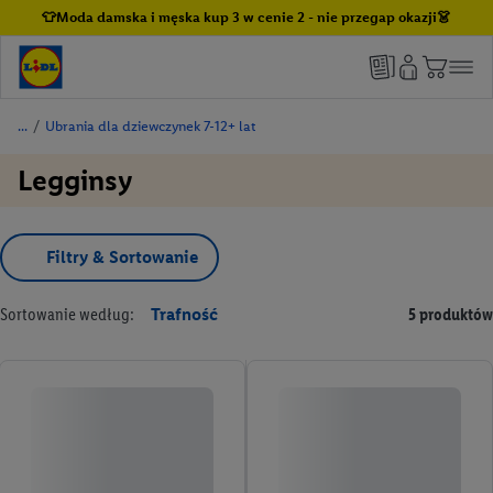
👕Moda damska i męska kup 3 w cenie 2 - nie przegap okazji👗
/
Ubrania dla dziewczynek 7-12+ lat
Legginsy
Filtry & Sortowanie
Sortowanie według:
Trafność
5 produktów