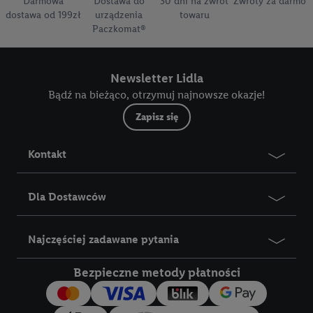
Darmowa
Dostawa do
30 dni na zwrot
Zwroty za darmo
dostawa od 199zł
urządzenia
towaru
Paczkomat®
Newsletter Lidla
Bądź na bieżąco, otrzymuj najnowsze okazje!
Zapisz się
Kontakt
Dla Dostawców
Najczęściej zadawane pytania
Bezpieczne metody płatności