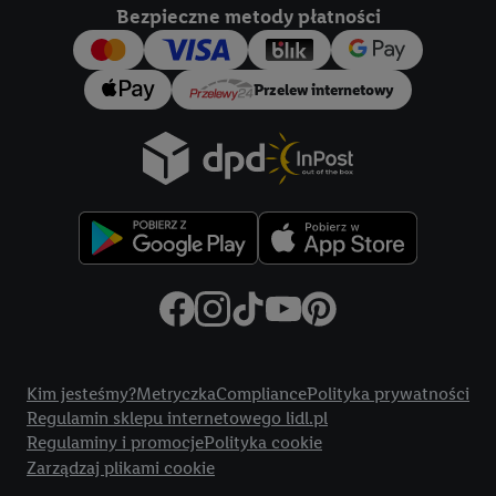
Bezpieczne metody płatności
Przelew internetowy
Title
Kim jesteśmy?
Metryczka
Compliance
Polityka prywatności
Regulamin sklepu internetowego lidl.pl
Regulaminy i promocje
Polityka cookie
Zarządzaj plikami cookie