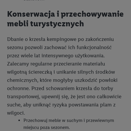
konkretnych treści.
Konserwacja i przechowywanie
Jeśli użytkownik wyrazi zgodę w tym miejscu, a następnie
mebli turystycznych
utworzy konto Lidl Plus lub zaloguje się na istniejące konto
Lidl Plus, możemy również użyć podanego tam adresu e-mail
Dbanie o krzesła kempingowe po zakończeniu
jako współadministratorzy - wspólnie z jednym z wyżej
sezonu pozwoli zachować ich funkcjonalność
wymienionych partnerów w celu utworzenia specjalnego
przez wiele lat intensywnego użytkowania.
identyfikatora internetowego (tzw. EUID), który możemy
następnie wykorzystać w podobny sposób jak poniżej opisany
Zalecamy regularne przecieranie materiału
identyfikator Utiq SA/NV ("Utiq"), aby rozpoznać użytkownika
wilgotną ściereczką i unikanie silnych środków
w usługach świadczonych przez podmioty trzecie i wyświetlać
chemicznych, które mogłyby uszkodzić powłoki
mu spersonalizowane reklamy. W tym celu my i jeden z innych
ochronne. Przed schowaniem krzesła do torby
partnerów wymienionych powyżej będziemy również jako
transportowej, upewnij się, że jest ono całkowicie
współadministratorzy przetwarzać adres e-mail użytkownika
suche, aby uniknąć ryzyka powstawania plam z
w postaci zahashowanej.
wilgoci.
Użytkownik upoważnia również firmę Utiq oraz operatora
Przechowuj meble w suchym i przewiewnym
sieci
telekomunikacyjnej
do korzystania z technologii Utiq w
miejscu poza sezonem.