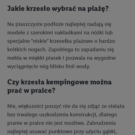
Jakie krzesło wybrać na plażę?
z różnych źródeł, łączenie różnych urządzeń, identyfikacja
urządzeń na podstawie automatycznie przesyłanych
informacji, mierzenie sukcesu kampanii reklamowych za
Na piaszczyste podłoże najlepiej nadają się
pośrednictwem TTD oraz wykorzystanie opartej na
modele z szerokimi nakładkami na nóżki lub
telekomunikacji technologii Utiq do marketingu cyfrowego i:
specjalne "niskie" krzesełka plażowe o bardzo
wykorzystywanie dokładnych danych lokalizacyjnych, analiza
krótkich nogach. Zapobiega to zapadaniu się
grup docelowych na podstawie statystyk lub łączenia danych
mebla w miękki piasek i pozwala na wygodne
z różnych źródeł, opracowywanie i ulepszanie ofert, pomiar
skuteczności reklam, wykorzystanie ograniczonych danych do
wyciągnięcie nóg blisko linii wody.
wyboru reklam, wykorzystanie profili do doboru
spersonalizowanych reklam, tworzenie profili na potrzeby
Czy krzesła kempingowe można
personalizacji reklam, przechowywanie lub dostęp do
prać w pralce?
informacji na urządzeniu końcowym.
Użycie dokładnych danych geolokalizacyjnych.
Nie, większości poszyć nie da się zdjąć ze stelaża
Przechowywanie informacji na urządzeniu lub dostęp do
bez trwałego uszkodzenia konstrukcji, dlatego
nich. Rozumienie odbiorców dzięki statystyce lub
pranie w pralce nie jest możliwe. Zabrudzenia
kombinacji danych z różnych źródeł. Pomiar
najlepiej usuwać punktowo przy użyciu gąbki,
efektywności reklam. Wykorzystanie profili do wyboru