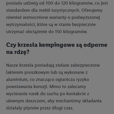
posiada udźwig od 100 do 120 kilogramów, co jest
standardem dla mebli turystycznych. Oferujemy
Kliknięcie w przycisk "Odrzuć" powoduje, że aktywne są
wyłącznie technicznie niezbędne technologie. Klikając
również wzmocnione warianty o podwyższonej
"Zgadzam się", użytkownik wyraża zgodę na przetwarzanie
wytrzymałości, które są w stanie bezpiecznie
danych we wszystkich wyżej wymienionych celach, w tym na
utrzymać obciążenie do 150 kilogramów.
współpracę ze wszystkimi wymienionymi partnerami. Dalsze
informacje, w tym okresy przechowywania danych i prawo do
Czy krzesła kempingowe są odporne
cofnięcia zgody w dowolnym momencie ze skutkiem na
na rdzę?
przyszłość, można znaleźć w naszej
polityce prywatności
.
Informacje dot. Administratorów można znaleźć
tutaj
. W
Nasze krzesła posiadają stelaże zabezpieczone
sekcji "Dostosuj" możesz wyrazić zgodę na poszczególne cele
wykorzystania danych oraz dla partnerów ; dotyczy to również
lakierem proszkowym lub są wykonane z
celów i funkcji wymienionych poniżej w formie słów
aluminium, co znacząco ogranicza ryzyko
kluczowych w kontekście korzystania z IAB TCF do celów
powstawania korozji. Mimo to zalecamy
reklamowych i pomiaru wydajności:
wycieranie rurek do sucha po kontakcie z
ulewnym deszczem, aby mechanizmy składania
Zapewnienie bezpieczeństwa, zapobieganie i wykrywanie
działały płynnie przez długi czas.
oszustw oraz rozwiązywanie problemów, dostarczanie i
wyświetlanie reklam i treści, synchronizacja i łączenie danych