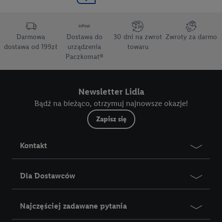
Darmowa
Dostawa do
30 dni na zwrot
Zwroty za darmo
dostawa od 199zł
urządzenia
towaru
Paczkomat®
Newsletter Lidla
Bądź na bieżąco, otrzymuj najnowsze okazje!
Zapisz się
Kontakt
Dla Dostawców
Najczęściej zadawane pytania