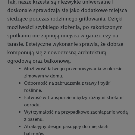
Tak, nasze krzesła są niezwykle uniwersalne i
zakupowych w usługach Lidl zostaną udostępnione jednemu z
doskonale sprawdzają się jako dodatkowe miejsca
wyżej wymienionych partnerów, aby mógł on analizować
siedzące podczas rodzinnego grillowania. Dzięki
statystyki kampanii reklamowych swoich klientów
jako
niezależny administrator danych
.
możliwości szybkiego złożenia, po zakończonym
spotkaniu nie zajmują miejsca w garażu czy na
Tworzenie spersonalizowanych reklam opiera się na
tarasie. Estetyczne wykonanie sprawia, że dobrze
generowaniu profili, które są również wzbogacane o dane z
komponują się z nowoczesną architekturą
innych usług. Obejmuje to łączenie danych (np. dotyczących
ogrodową oraz balkonową.
korzystania z usług Lidl, zachowań zakupowych w usługach
Możliwość łatwego przechowywania w okresie
Lidl, informacji z konta klienta - np. wieku lub płci - a także
zimowym w domu.
dokładnych danych dotyczących lokalizacji), również przez
Odporność na zabrudzenia z trawy i pyłki
różne urządzenia końcowe i usługi Lidl, w tym
roślinne.
przechowywanie lub uzyskiwanie dostępu do informacji na
Łatwość w transporcie między różnymi strefami
urządzeniach końcowych w celu tworzenia grup docelowych
ogrodu.
(tzw. segmentów). W związku z personalizacją treści
Wytrzymałość na przypadkowe zachlapanie wodą
marketingowych, przetwarzanie odbywa się również w celu
z basenu.
pomiaru wydajności/skuteczności reklamy, badania grup
Atrakcyjny design pasujący do miejskich
docelowych, opracowywania ofert oraz zapewnienia
balkonów.
bezpieczeństwa technicznego i optymalizacji wyświetlania