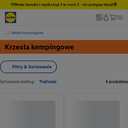
👕Moda damska i męska kup 3 w cenie 2 - nie przegap okazji👗
/
Meble kempingowe
Krzesła kempingowe
Filtry & Sortowanie
Sortowanie według:
Trafność
6 produktów