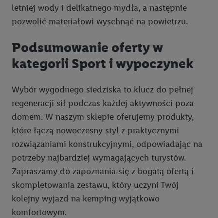
letniej wody i delikatnego mydła, a następnie
spersonalizowanych reklam. Tworzenie profili w celu
spersonalizowanych reklam. Wykorzystywanie
pozwolić materiałowi wyschnąć na powietrzu.
ograniczonych danych do wyboru reklam. Rozwój i
ulepszanie usług.
Podsumowanie oferty w
kategorii Sport i wypoczynek
Lista partnerów (dostawców)
Wybór wygodnego siedziska to klucz do pełnej
regeneracji sił podczas każdej aktywności poza
domem. W naszym sklepie oferujemy produkty,
które łączą nowoczesny styl z praktycznymi
rozwiązaniami konstrukcyjnymi, odpowiadając na
potrzeby najbardziej wymagających turystów.
Zapraszamy do zapoznania się z bogatą ofertą i
skompletowania zestawu, który uczyni Twój
kolejny wyjazd na kemping wyjątkowo
komfortowym.