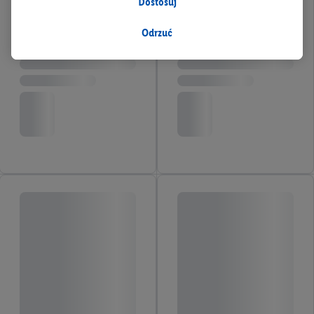
Dostosuj
w celu dopasowania ustawień do preferencji użytkownika,
generowania statystyk lub prezentowania
Odrzuć
spersonalizowanych reklam w ramach usług Lidl i poza nimi.
Przetwarzanie danych na potrzeby personalizacji reklam
odbywa się w celu kontrolowania naszych własnych reklam i
umożliwienia podmiotom trzecim wyświetlania treści
marketingowych poza usługami Lidl za pośrednictwem
urządzeń końcowych przypisanych do Państwa i członków
Państwa gospodarstwa domowego. Jeśli są Państwo
uczestnikami programu Lidl Plus, dane dotyczące Państwa
zachowań zakupowych w sklepie będą również przetwarzane
w tych celach. Ponadto dane dotyczące Państwa zachowań
zakupowych w usługach Lidl zostaną udostępnione jednemu z
wyżej wymienionych partnerów, aby mógł on analizować
statystyki kampanii reklamowych swoich klientów
jako
niezależny administrator danych
.
Tworzenie spersonalizowanych reklam opiera się na