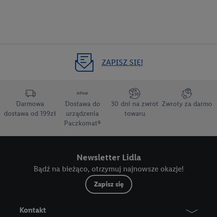
ZAPISZ SIĘ!
Darmowa
Dostawa do
30 dni na zwrot
Zwroty za darmo
dostawa od 199zł
urządzenia
towaru
Paczkomat®
Newsletter Lidla
Bądź na bieżąco, otrzymuj najnowsze okazje!
Zapisz się
Kontakt