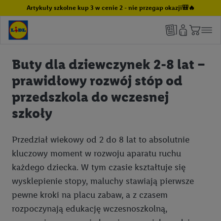
Artykuły szkolne kup 3 w cenie 2 - nie przegap okazji🎒🔥
Buty dla dziewczynek 2-8 lat –
prawidłowy rozwój stóp od
przedszkola do wczesnej
szkoły
Przedział wiekowy od 2 do 8 lat to absolutnie
kluczowy moment w rozwoju aparatu ruchu
każdego dziecka. W tym czasie kształtuje się
wysklepienie stopy, maluchy stawiają pierwsze
pewne kroki na placu zabaw, a z czasem
rozpoczynają edukację wczesnoszkolną,