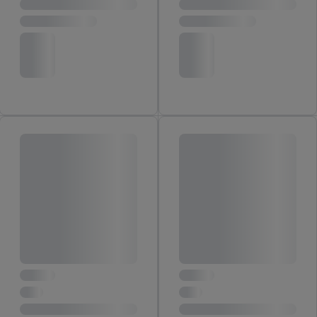
grup docelowych na podstawie statystyk lub łączenia danych
z różnych źródeł, opracowywanie i ulepszanie ofert, pomiar
skuteczności reklam, wykorzystanie ograniczonych danych do
wyboru reklam, wykorzystanie profili do doboru
spersonalizowanych reklam, tworzenie profili na potrzeby
personalizacji reklam, przechowywanie lub dostęp do
informacji na urządzeniu końcowym.
Użycie dokładnych danych geolokalizacyjnych.
Przechowywanie informacji na urządzeniu lub dostęp do
nich. Rozumienie odbiorców dzięki statystyce lub
kombinacji danych z różnych źródeł. Pomiar
efektywności reklam. Wykorzystanie profili do wyboru
spersonalizowanych reklam. Tworzenie profili w celu
spersonalizowanych reklam. Wykorzystywanie
ograniczonych danych do wyboru reklam. Rozwój i
ulepszanie usług.
Lista partnerów (dostawców)