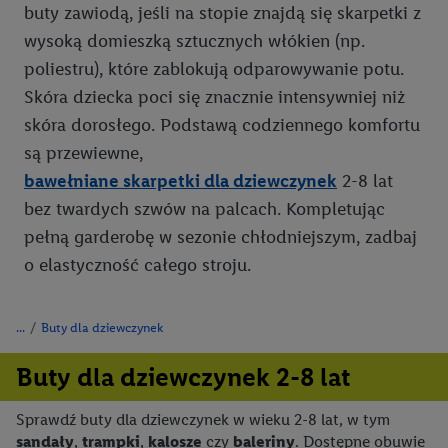
buty zawiodą, jeśli na stopie znajdą się skarpetki z
wysoką domieszką sztucznych włókien (np.
poliestru), które zablokują odparowywanie potu.
Skóra dziecka poci się znacznie intensywniej niż
skóra dorosłego. Podstawą codziennego komfortu
są przewiewne,
bawełniane skarpetki dla dziewczynek
2-8 lat
bez twardych szwów na palcach. Kompletując
pełną garderobę w sezonie chłodniejszym, zadbaj
o elastyczność całego stroju.
/
Buty dla dziewczynek
Buty dla dziewczynek 2-8 lat
Sprawdź buty dla dziewczynek w wieku 2-8 lat, w tym
sandały
,
trampki
,
kalosze
czy
baleriny
. Dostępne obuwie