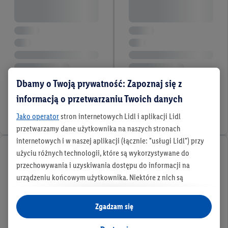
Dbamy o Twoją prywatność: Zapoznaj się z
informacją o przetwarzaniu Twoich danych
Jako operator
stron internetowych Lidl i aplikacji Lidl
przetwarzamy dane użytkownika na naszych stronach
internetowych i w naszej aplikacji (łącznie: "usługi Lidl") przy
użyciu różnych technologii, które są wykorzystywane do
przechowywania i uzyskiwania dostępu do informacji na
urządzeniu końcowym użytkownika. Niektóre z nich są
technicznie niezbędne, natomiast pozostałe wykorzystywane
są za zgodą użytkownika - również przez partnerów (
w tym
Zgadzam się
jako odrębnych
administratorów lub współadministratorów
danych osobowych; w związku z IAB TCF łącznie
6
partnerów -