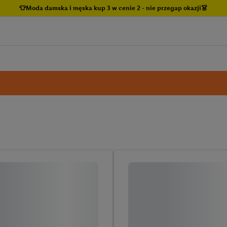
👕Moda damska i męska kup 3 w cenie 2 - nie przegap okazji👗