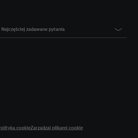
e z jednym z wyżej
), który możemy
aby rozpoznać
reklamy. W tym celu
Najczęściej zadawane pytania
y przetwarzać adres e-
 z technologii Utiq w
ego adresu IP. Jeśli
rzy użyciu adresu IP i
n zostanie
o z usług Lidl. W
w usługach
my. Zgodę na
 ochrony
danych Utiq
i do celów marketingu
ji można znaleźć w
olityka cookie
Zarządzaj plikami cookie