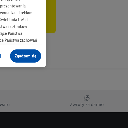
b prezentowania
rsonalizacji reklam
wietlania treści
stwa i członków
zące Państwa
ące Państwa zachowań
y mógł on analizować
j
Zgadzam się
cane o dane z innych
ych w usługach Lidl,
), również przez różne
na urządzeniach
ci marketingowych,
up docelowych,
owaru
Zwroty za darmo
 konkretnych treści.
 na istniejące konto