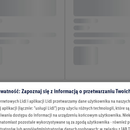
3 / 3
watność: Zapoznaj się z informacją o przetwarzaniu Twoi
ernetowych Lidl i aplikacji Lidl przetwarzamy dane użytkownika na naszyc
 aplikacji (łącznie: "usługi Lidl") przy użyciu różnych technologii, które
iwania dostępu do informacji na urządzeniu końcowym użytkownika. Niekt
Bądź na bieżą
 natomiast pozostałe wykorzystywane są za zgodą użytkownika - również p
tratorów lub współadministratorów danych osobowych; w związku z IAB T