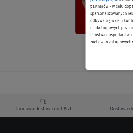
partnerów - w celu dop
spersonalizowanych rekl
odbywa się w celu kont
marketingowych poza u
Państwa gospodarstwa d
zachowań zakupowych w
zakupowych w usługach
statystyki kampanii re
Tworzenie spersonalizo
usług. Obejmuje to łącz
informacji z konta klien
urządzenia końcowe i u
końcowych w celu tworz
przetwarzanie odbywa s
Darmowa dostawa od 199zł
Dostawa d
opracowywania ofert or
Jeśli użytkownik wyrazi