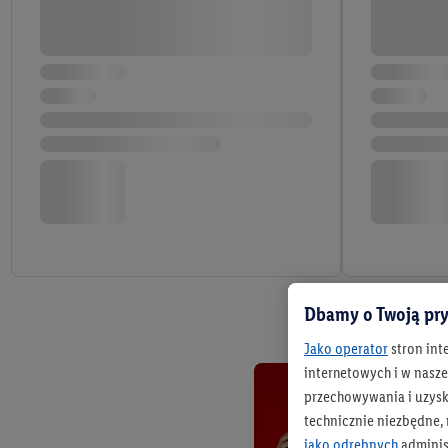
Dbamy o Twoją pry
Jako operator
stron int
internetowych i w naszej
przechowywania i uzysk
technicznie niezbędne,
jako odrębnych
adminis