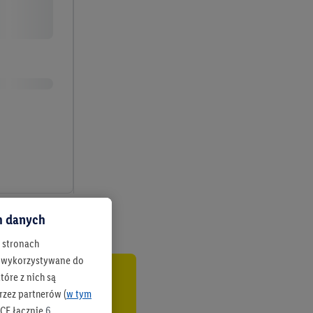
ch danych
h stronach
 są wykorzystywane do
óre z nich są
co
rzez partnerów (
w tym
CF łącznie
6