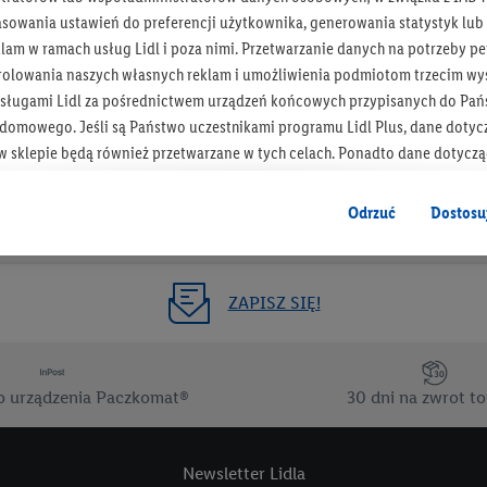
Otrzymuj newsletter Lidla
asowania ustawień do preferencji użytkownika, generowania statystyk lu
am w ramach usług Lidl i poza nimi. Przetwarzanie danych na potrzeby pe
Zapisz się!
rolowania naszych własnych reklam i umożliwienia podmiotom trzecim wyś
sługami Lidl za pośrednictwem urządzeń końcowych przypisanych do Pań
omowego. Jeśli są Państwo uczestnikami programu Lidl Plus, dane dotyc
 sklepie będą również przetwarzane w tych celach. Ponadto dane dotycz
 Lidl zostaną udostępnione jednemu z wyżej wymienionych partnerów, ab
klamowych swoich klientów
jako niezależny administrator danych
.
Odrzuć
Dostosu
wanych reklam opiera się na generowaniu profili, które są również wzboga
enie danych (np. dotyczących korzystania z usług Lidl, zachowań zakupow
ZAPISZ SIĘ!
ta - np. wieku lub płci - a także dokładnych danych dotyczących lokalizacji
sługi Lidl, w tym przechowywanie lub uzyskiwanie dostępu do informacji 
enia grup docelowych (tzw. segmentów). W związku z personalizacją treś
ię również w celu pomiaru wydajności/skuteczności reklamy, badania gr
o urządzenia Paczkomat®
30 dni na zwrot t
az zapewnienia bezpieczeństwa technicznego i optymalizacji wyświetlania
 zgodę w tym miejscu, a następnie utworzy konto Lidl Plus lub zaloguje się
Newsletter Lidla