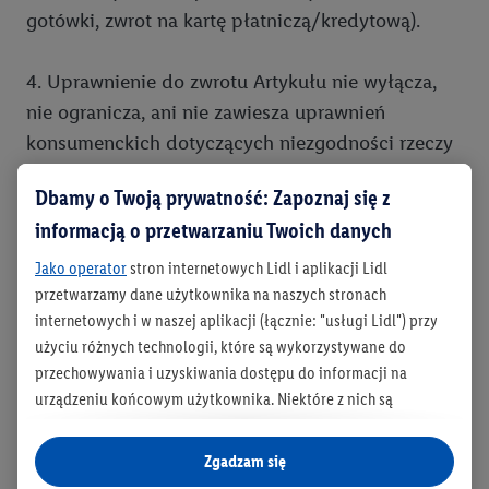
gotówki, zwrot na kartę płatniczą/kredytową).
4. Uprawnienie do zwrotu Artykułu nie wyłącza,
nie ogranicza, ani nie zawiesza uprawnień
konsumenckich dotyczących niezgodności rzeczy
sprzedanej z umową wynikających z bezwzględnie
Dbamy o Twoją prywatność: Zapoznaj się z
obowiązujących przepisów prawa.
informacją o przetwarzaniu Twoich danych
5. Lidl zastrzega sobie prawo do nieprzyjmowania
Jako operator
stron internetowych Lidl i aplikacji Lidl
przetwarzamy dane użytkownika na naszych stronach
zwrotów Artykułów niespełniających wyżej
internetowych i w naszej aplikacji (łącznie: "usługi Lidl") przy
wymienionych warunków.
użyciu różnych technologii, które są wykorzystywane do
przechowywania i uzyskiwania dostępu do informacji na
6. Lidl zastrzega sobie prawo do zmian wyżej
urządzeniu końcowym użytkownika. Niektóre z nich są
wymienionych zasad.
technicznie niezbędne, natomiast pozostałe wykorzystywane
są za zgodą użytkownika - również przez partnerów (
w tym
Zgadzam się
jako odrębnych
administratorów lub współadministratorów
*Do artykułów przemysłowych nie zalicza się