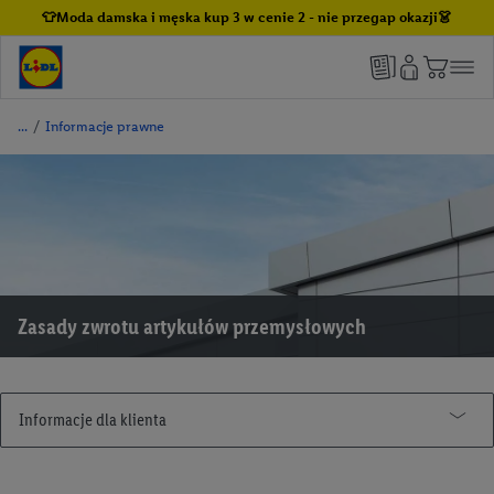
👕Moda damska i męska kup 3 w cenie 2 - nie przegap okazji👗
/
Informacje prawne
Zasady zwrotu artykułów przemysłowych
Informacje dla klienta
Regulaminy i promocje