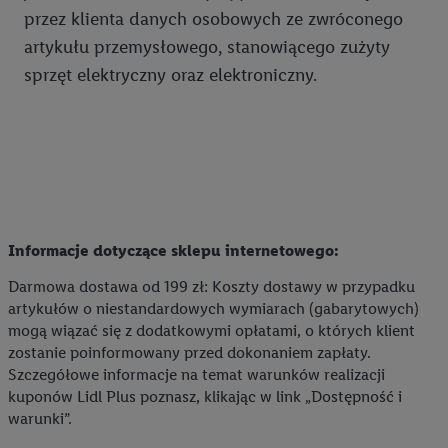
przez klienta danych osobowych ze zwróconego
generowaniu profili, które są również wzbogacane o dane z
innych usług. Obejmuje to łączenie danych (np. dotyczących
artykułu przemysłowego, stanowiącego zużyty
korzystania z usług Lidl, zachowań zakupowych w usługach
sprzęt elektryczny oraz elektroniczny.
Lidl, informacji z konta klienta - np. wieku lub płci - a także
dokładnych danych dotyczących lokalizacji), również przez
różne urządzenia końcowe i usługi Lidl, w tym
przechowywanie lub uzyskiwanie dostępu do informacji na
urządzeniach końcowych w celu tworzenia grup docelowych
(tzw. segmentów). W związku z personalizacją treści
marketingowych, przetwarzanie odbywa się również w celu
Informacje dotyczące sklepu internetowego:
pomiaru wydajności/skuteczności reklamy, badania grup
docelowych, opracowywania ofert oraz zapewnienia
Darmowa dostawa od 199 zł: Koszty dostawy w przypadku
artykułów o niestandardowych wymiarach (gabarytowych)
bezpieczeństwa technicznego i optymalizacji wyświetlania
mogą wiązać się z dodatkowymi opłatami, o których klient
konkretnych treści.
zostanie poinformowany przed dokonaniem zapłaty.
Szczegółowe informacje na temat warunków realizacji
Jeśli użytkownik wyrazi zgodę w tym miejscu, a następnie
kuponów Lidl Plus poznasz, klikając w link „Dostępność i
utworzy konto Lidl Plus lub zaloguje się na istniejące konto
warunki”.
Lidl Plus, możemy również użyć podanego tam adresu e-mail