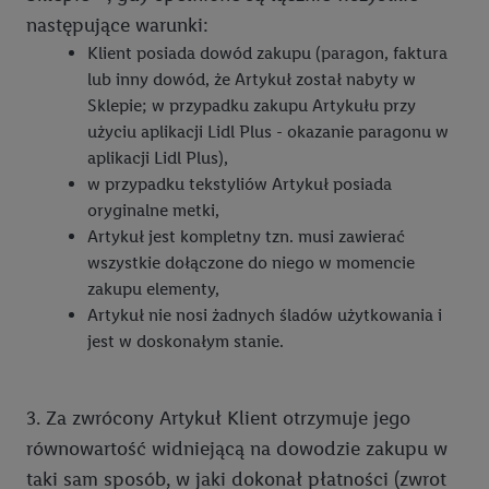
Regulamin procedury reklamacyjnej w sklepach stacjonarnych
następujące warunki:
Lidl od 07.02.2025 r.
Klient posiada dowód zakupu (paragon, faktura
lub inny dowód, że Artykuł został nabyty w
Sklepie; w przypadku zakupu Artykułu przy
użyciu aplikacji Lidl Plus - okazanie paragonu w
aplikacji Lidl Plus),
w przypadku tekstyliów Artykuł posiada
oryginalne metki,
Artykuł jest kompletny tzn. musi zawierać
wszystkie dołączone do niego w momencie
zakupu elementy,
Artykuł nie nosi żadnych śladów użytkowania i
jest w doskonałym stanie.
3. Za zwrócony Artykuł Klient otrzymuje jego
równowartość widniejącą na dowodzie zakupu w
taki sam sposób, w jaki dokonał płatności (zwrot