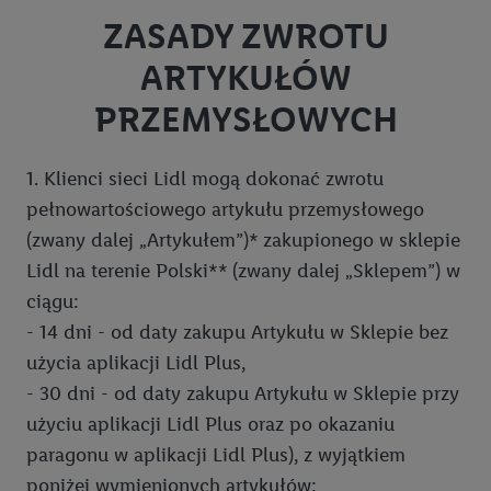
Informacje prawne
Karta Dużej Rodziny
ZASADY ZWROTU
Karta prezentowa
Metryczka
ARTYKUŁÓW
Twoja Opinia
Regulamin sklepu internetowego lidl.pl
PRZEMYSŁOWYCH
Polityka prywatności
Polityka prywatności - współpraca biznesowa
1. Klienci sieci Lidl mogą dokonać zwrotu
pełnowartościowego artykułu przemysłowego
Polityka cookie
(zwany dalej „Artykułem”)* zakupionego w sklepie
Compliance
Lidl na terenie Polski** (zwany dalej „Sklepem”) w
Polityka prywatności - Portal Opinii Sklepu Online
ciągu:
- 14 dni - od daty zakupu Artykułu w Sklepie bez
Regulamin dotyczący umieszczania opinii o produktach nabytych
użycia aplikacji Lidl Plus,
w sklepie internetowym www.lidl.pl
- 30 dni - od daty zakupu Artykułu w Sklepie przy
Polityka prywatności dotycząca mediów społecznościowych
użyciu aplikacji Lidl Plus oraz po okazaniu
Regulamin „Lidl Plus”
paragonu w aplikacji Lidl Plus), z wyjątkiem
poniżej wymienionych artykułów:
Polityka prywatności Lidl Plus