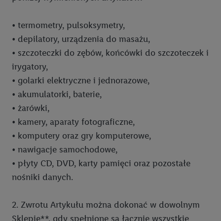
Polityka prywatności e-mobilność Lidl Plus
• termometry, pulsoksymetry,
Polityka prywatności Stacji ładowania pojazdów elektrycznych
• depilatory, urządzenia do masażu,
• szczoteczki do zębów, końcówki do szczoteczek i
Polityka prywatności WhatsApp
irygatory,
Regulamin Programu Kupon Plus
• golarki elektryczne i jednorazowe,
Polityka dostępności sklep online
• akumulatorki, baterie,
• żarówki,
Polityka dostępności Lidl Plus
• kamery, aparaty fotograficzne,
Ankieta Twoja opinia - Regulamin
• komputery oraz gry komputerowe,
Ankieta Twoja opinia - Polityka prywatności
• nawigacje samochodowe,
• płyty CD, DVD, karty pamięci oraz pozostałe
Ankieta sklepu online - Polityka prywatności
nośniki danych.
Ostrzeżenie przed fałszywymi konkursami
2. Zwrotu Artykułu można dokonać w dowolnym
Zasady zwrotu artykułów przemysłowych
Sklepie**, gdy spełnione są łącznie wszystkie