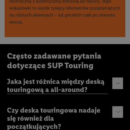
techniczną z autentyczną miłością do natury. Jego
wskazówki to wynik tysięcy kilometrów przepłyniętych
na różnych akwenach – od górskich rzek po otwarte
morza.
Często zadawane pytania
dotyczące SUP Touring
Jaka jest różnica między deską
touringową a all-around?
Czy deska touringowa nadaje
się również dla
początkujących?