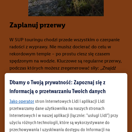
Zaplanuj przerwy
W SUP touringu chodzi przede wszystkim o czerpanie
radości z wyprawy. Nie musisz docierać do celu w
rekordowym tempie – po prostu ciesz się czasem
spędzonym na wodzie. Kluczowe są regularne przerwy,
podczas których możesz zregenerować siły:
„Znajdź
spokojne miejsce, pij dużo wody i chroń się przed
Dbamy o Twoją prywatność: Zapoznaj się z
słońcem. W dwóch strefach bagażowych – na dziobie i
rufie deski – jest wystarczająco dużo miejsca na
informacją o przetwarzaniu Twoich danych
wszystko, czego potrzebujesz, i zawsze masz to pod
Jako operator
stron internetowych Lidl i aplikacji Lidl
ręką”
– radzi Valentin.
przetwarzamy dane użytkownika na naszych stronach
internetowych i w naszej aplikacji (łącznie: "usługi Lidl") przy
użyciu różnych technologii, które są wykorzystywane do
przechowywania i uzyskiwania dostępu do informacji na