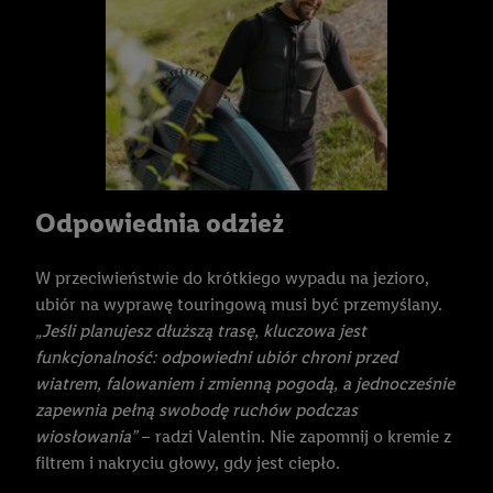
wyłącznie technicznie niezbędne technologie. Klikając
"Zgadzam się", użytkownik wyraża zgodę na przetwarzanie
danych we wszystkich wyżej wymienionych celach, w tym na
współpracę ze wszystkimi wymienionymi partnerami. Dalsze
informacje, w tym okresy przechowywania danych i prawo do
cofnięcia zgody w dowolnym momencie ze skutkiem na
przyszłość, można znaleźć w naszej
polityce prywatności
.
Informacje dot. Administratorów można znaleźć
tutaj
. W
Odpowiednia odzież
sekcji "Dostosuj" możesz wyrazić zgodę na poszczególne cele
wykorzystania danych oraz dla partnerów ; dotyczy to również
W przeciwieństwie do krótkiego wypadu na jezioro,
celów i funkcji wymienionych poniżej w formie słów
ubiór na wyprawę touringową musi być przemyślany.
kluczowych w kontekście korzystania z IAB TCF do celów
„Jeśli planujesz dłuższą trasę, kluczowa jest
reklamowych i pomiaru wydajności:
funkcjonalność: odpowiedni ubiór chroni przed
wiatrem, falowaniem i zmienną pogodą, a jednocześnie
Zapewnienie bezpieczeństwa, zapobieganie i wykrywanie
zapewnia pełną swobodę ruchów podczas
oszustw oraz rozwiązywanie problemów, dostarczanie i
wiosłowania”
– radzi Valentin. Nie zapomnij o kremie z
wyświetlanie reklam i treści, synchronizacja i łączenie danych
filtrem i nakryciu głowy, gdy jest ciepło.
z różnych źródeł, łączenie różnych urządzeń, identyfikacja