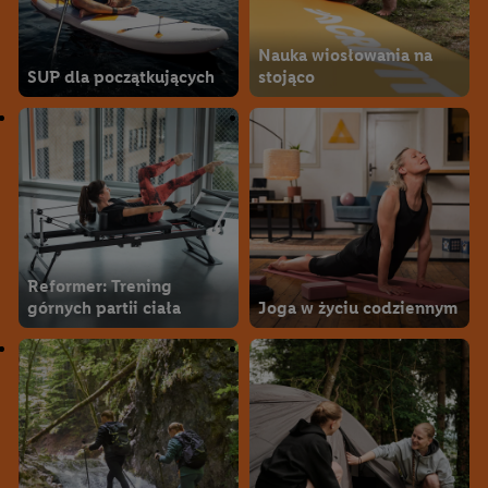
Nauka wiosłowania na
SUP dla początkujących
stojąco
Reformer: Trening
górnych partii ciała
Joga w życiu codziennym