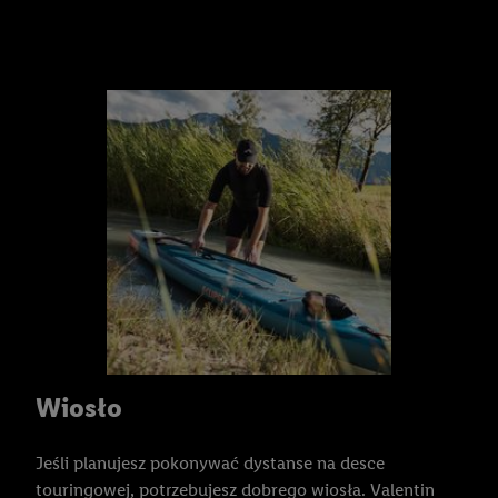
urządzeń na podstawie automatycznie przesyłanych
informacji, mierzenie sukcesu kampanii reklamowych za
pośrednictwem TTD oraz wykorzystanie opartej na
telekomunikacji technologii Utiq do marketingu cyfrowego i:
wykorzystywanie dokładnych danych lokalizacyjnych, analiza
grup docelowych na podstawie statystyk lub łączenia danych
z różnych źródeł, opracowywanie i ulepszanie ofert, pomiar
skuteczności reklam, wykorzystanie ograniczonych danych do
wyboru reklam, wykorzystanie profili do doboru
spersonalizowanych reklam, tworzenie profili na potrzeby
personalizacji reklam, przechowywanie lub dostęp do
informacji na urządzeniu końcowym.
Użycie dokładnych danych geolokalizacyjnych.
Przechowywanie informacji na urządzeniu lub dostęp do
nich. Rozumienie odbiorców dzięki statystyce lub
Wiosło
kombinacji danych z różnych źródeł. Pomiar
efektywności reklam. Wykorzystanie profili do wyboru
Jeśli planujesz pokonywać dystanse na desce
spersonalizowanych reklam. Tworzenie profili w celu
touringowej, potrzebujesz dobrego wiosła. Valentin