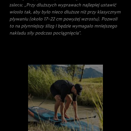
spersonalizowanych reklam. Wykorzystywanie
zaleca:
„Przy dłuższych wyprawach najlepiej ustawić
ograniczonych danych do wyboru reklam. Rozwój i
wiosło tak, aby było nieco dłuższe niż przy klasycznym
ulepszanie usług.
pływaniu (około 17–22 cm powyżej wzrostu). Pozwoli
Lista partnerów (dostawców)
to na płynniejszy ślizg i będzie wymagało mniejszego
nakładu siły podczas pociągnięcia”
.