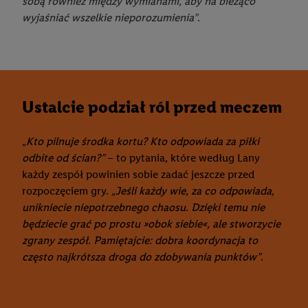
sobą również między wymianami, aby na bieżąco
wyjaśniać wszelkie nieporozumienia”
.
Ustalcie podział ról przed meczem
„Kto pilnuje środka kortu? Kto odpowiada za piłki
odbite od ścian?”
– to pytania, które według Lany
każdy zespół powinien sobie zadać jeszcze przed
rozpoczęciem gry.
„Jeśli każdy wie, za co odpowiada,
unikniecie niepotrzebnego chaosu. Dzięki temu nie
będziecie grać po prostu »obok siebie«, ale stworzycie
zgrany zespół. Pamiętajcie: dobra koordynacja to
często najkrótsza droga do zdobywania punktów”
.