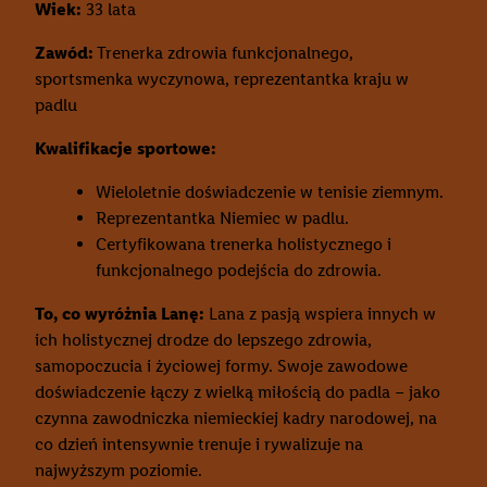
Wiek:
33 lata
kombinacji danych z różnych źródeł. Pomiar
efektywności reklam. Wykorzystanie profili do wyboru
Zawód:
Trenerka zdrowia funkcjonalnego,
spersonalizowanych reklam. Tworzenie profili w celu
sportsmenka wyczynowa, reprezentantka kraju w
spersonalizowanych reklam. Wykorzystywanie
padlu
ograniczonych danych do wyboru reklam. Rozwój i
Kwalifikacje sportowe:
ulepszanie usług.
Lista partnerów (dostawców)
Wieloletnie doświadczenie w tenisie ziemnym.
Reprezentantka Niemiec w padlu.
Certyfikowana trenerka holistycznego i
funkcjonalnego podejścia do zdrowia.
To, co wyróżnia Lanę:
Lana z pasją wspiera innych w
ich holistycznej drodze do lepszego zdrowia,
samopoczucia i życiowej formy. Swoje zawodowe
doświadczenie łączy z wielką miłością do padla – jako
czynna zawodniczka niemieckiej kadry narodowej, na
co dzień intensywnie trenuje i rywalizuje na
najwyższym poziomie.