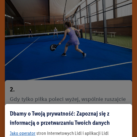
2.
Gdy tylko piłka poleci wyżej, wspólnie ruszajcie
do siatki. To tam przejmujecie inicjatywę i
Dbamy o Twoją prywatność: Zapoznaj się z
kontrolujecie wymianę – starajcie się zajmować
informacją o przetwarzaniu Twoich danych
tę pozycję przy każdej okazji.
Jako operator
stron internetowych Lidl i aplikacji Lidl