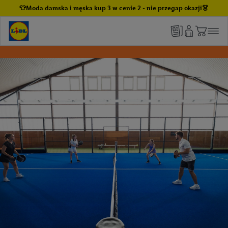
👕Moda damska i męska kup 3 w cenie 2 - nie przegap okazji👗