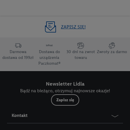
ZAPISZ SIĘ!
Darmowa
Dostawa do
30 dni na zwrot
Zwroty za darmo
dostawa od 199zł
urządzenia
towaru
Paczkomat®
Newsletter Lidla
Bądź na bieżąco, otrzymuj najnowsze okazje!
Zapisz się
Kontakt