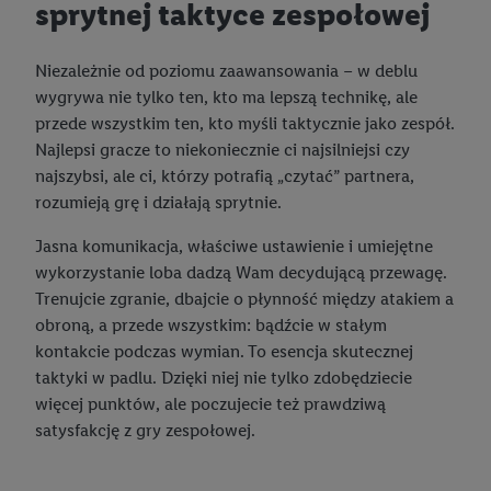
sprytnej taktyce zespołowej
Użytkownik upoważnia również firmę Utiq oraz operatora
sieci
telekomunikacyjnej
do korzystania z technologii Utiq w
usługach Lidl. Utiq najpierw sprawdzi, czy technologia jest
Niezależnie od poziomu zaawansowania – w deblu
dostępna dla użytkownika przy użyciu jego adresu IP. Jeśli
wygrywa nie tylko ten, kto ma lepszą technikę, ale
tak, Utiq udostępni adres IP użytkownika operatorowi sieci,
przede wszystkim ten, kto myśli taktycznie jako zespół.
który utworzy identyfikator dla Utiq przy użyciu adresu IP i
Najlepsi gracze to niekoniecznie ci najsilniejsi czy
numeru referencyjnego konta klienta, takiego jak numer
najszybsi, ale ci, którzy potrafią „czytać” partnera,
telefonu komórkowego. Identyfikator ten zostanie
rozumieją grę i działają sprytnie.
wykorzystany do rozpoznania użytkownika i zebrania
Jasna komunikacja, właściwe ustawienie i umiejętne
informacji o sposobie korzystania przez niego z usług Lidl. W
wykorzystanie loba dadzą Wam decydującą przewagę.
szczególności technologia ta może być również
Trenujcie zgranie, dbajcie o płynność między atakiem a
wykorzystywana do rozpoznawania użytkownika w usługach
obroną, a przede wszystkim: bądźcie w stałym
obsługiwanych przez podmioty trzecie, abyśmy mogli
kontakcie podczas wymian. To esencja skutecznej
wyświetlać mu tam spersonalizowane reklamy. Zgodę na
taktyki w padlu. Dzięki niej nie tylko zdobędziecie
korzystanie z technologii Utiq można wycofać w dowolnym
więcej punktów, ale poczujecie też prawdziwą
momencie za pośrednictwem portalu ochrony
danych Utiq
satysfakcję z gry zespołowej.
("consenthub")
lub poprzez "Dostosuj"/"Korzystanie z
technologii Utiq opartej na telekomunikacji do celów
marketingu cyfrowego" w opcjach rozwijanych poniżej