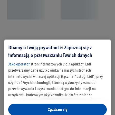
Moda na plażę
Dbamy o Twoją prywatność: Zapoznaj się z
informacją o przetwarzaniu Twoich danych
Jako operator
stron internetowych Lidl i aplikacji Lidl
przetwarzamy dane użytkownika na naszych stronach
internetowych i w naszej aplikacji (łącznie: "usługi Lidl") przy
użyciu różnych technologii, które są wykorzystywane do
przechowywania i uzyskiwania dostępu do informacji na
urządzeniu końcowym użytkownika. Niektóre z nich są
technicznie niezbędne, natomiast pozostałe wykorzystywane
są za zgodą użytkownika - również przez partnerów (
w tym
Zgadzam się
jako odrębnych
administratorów lub współadministratorów