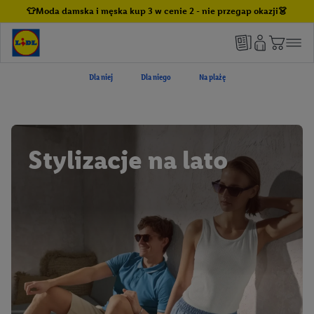
👕Moda damska i męska kup 3 w cenie 2 - nie przegap okazji👗
Dla niej
Dla niego
Na plażę
Stylizacje na lato