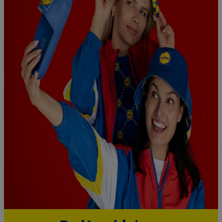
wykorzystany do rozpoznania użytkownika i zebrania
informacji o sposobie korzystania przez niego z usług Lidl. W
szczególności technologia ta może być również
wykorzystywana do rozpoznawania użytkownika w usługach
obsługiwanych przez podmioty trzecie, abyśmy mogli
wyświetlać mu tam spersonalizowane reklamy. Zgodę na
korzystanie z technologii Utiq można wycofać w dowolnym
momencie za pośrednictwem portalu ochrony
danych Utiq
("consenthub")
lub poprzez "Dostosuj"/"Korzystanie z
technologii Utiq opartej na telekomunikacji do celów
marketingu cyfrowego" w opcjach rozwijanych poniżej
(wyłącznie w odniesieniu usług Lidl). Więcej informacji
można znaleźć w
polityce prywatności Utiq
.
Kliknięcie w przycisk "Odrzuć" powoduje, że aktywne są
wyłącznie technicznie niezbędne technologie. Klikając
"Zgadzam się", użytkownik wyraża zgodę na przetwarzanie
danych we wszystkich wyżej wymienionych celach, w tym na