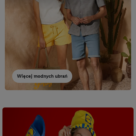
jako współadministratorzy - wspólnie z jednym z wyżej
wymienionych partnerów w celu utworzenia specjalnego
identyfikatora internetowego (tzw. EUID), który możemy
następnie wykorzystać w podobny sposób jak poniżej opisany
identyfikator Utiq SA/NV ("Utiq"), aby rozpoznać użytkownika
w usługach świadczonych przez podmioty trzecie i wyświetlać
mu spersonalizowane reklamy. W tym celu my i jeden z innych
partnerów wymienionych powyżej będziemy również jako
współadministratorzy przetwarzać adres e-mail użytkownika
w postaci zahashowanej.
Więcej modnych ubrań
Użytkownik upoważnia również firmę Utiq oraz operatora
sieci
telekomunikacyjnej
do korzystania z technologii Utiq w
usługach Lidl. Utiq najpierw sprawdzi, czy technologia jest
dostępna dla użytkownika przy użyciu jego adresu IP. Jeśli
tak, Utiq udostępni adres IP użytkownika operatorowi sieci,
który utworzy identyfikator dla Utiq przy użyciu adresu IP i
numeru referencyjnego konta klienta, takiego jak numer
telefonu komórkowego. Identyfikator ten zostanie