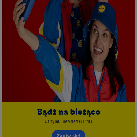
zachowań zakupowych w sklepie będą również przetwarzane
w tych celach. Ponadto dane dotyczące Państwa zachowań
zakupowych w usługach Lidl zostaną udostępnione jednemu z
wyżej wymienionych partnerów, aby mógł on analizować
statystyki kampanii reklamowych swoich klientów
jako
niezależny administrator danych
.
Tworzenie spersonalizowanych reklam opiera się na
generowaniu profili, które są również wzbogacane o dane z
innych usług. Obejmuje to łączenie danych (np. dotyczących
korzystania z usług Lidl, zachowań zakupowych w usługach
Lidl, informacji z konta klienta - np. wieku lub płci - a także
dokładnych danych dotyczących lokalizacji), również przez
różne urządzenia końcowe i usługi Lidl, w tym
przechowywanie lub uzyskiwanie dostępu do informacji na
Bądź na bieżąco
urządzeniach końcowych w celu tworzenia grup docelowych
(tzw. segmentów). W związku z personalizacją treści
Otrzymuj newsletter Lidla
marketingowych, przetwarzanie odbywa się również w celu
Zapisz się!
pomiaru wydajności/skuteczności reklamy, badania grup