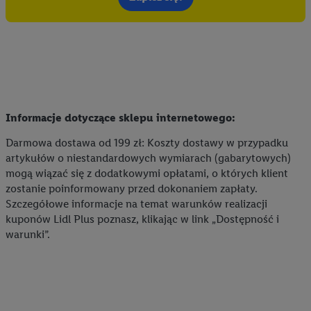
docelowych, opracowywania ofert oraz zapewnienia
bezpieczeństwa technicznego i optymalizacji wyświetlania
konkretnych treści.
Jeśli użytkownik wyrazi zgodę w tym miejscu, a następnie
utworzy konto Lidl Plus lub zaloguje się na istniejące konto
Lidl Plus, możemy również użyć podanego tam adresu e-mail
Informacje dotyczące sklepu internetowego:
jako współadministratorzy - wspólnie z jednym z wyżej
Darmowa dostawa od 199 zł: Koszty dostawy w przypadku
wymienionych partnerów w celu utworzenia specjalnego
artykułów o niestandardowych wymiarach (gabarytowych)
identyfikatora internetowego (tzw. EUID), który możemy
mogą wiązać się z dodatkowymi opłatami, o których klient
następnie wykorzystać w podobny sposób jak poniżej opisany
zostanie poinformowany przed dokonaniem zapłaty.
identyfikator Utiq SA/NV ("Utiq"), aby rozpoznać użytkownika
Szczegółowe informacje na temat warunków realizacji
w usługach świadczonych przez podmioty trzecie i wyświetlać
kuponów Lidl Plus poznasz, klikając w link „Dostępność i
mu spersonalizowane reklamy. W tym celu my i jeden z innych
warunki”.
partnerów wymienionych powyżej będziemy również jako
współadministratorzy przetwarzać adres e-mail użytkownika
w postaci zahashowanej.