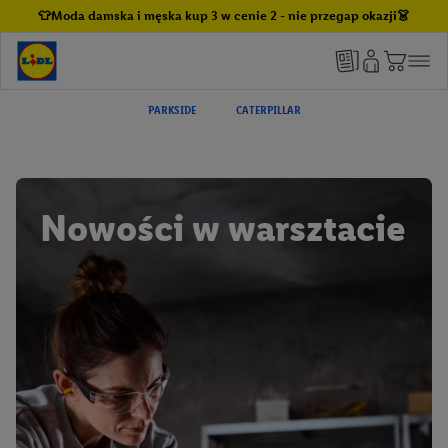
👕Moda damska i męska kup 3 w cenie 2 - nie przegap okazji👗
PARKSIDE
CATERPILLAR
Nowości w warsztacie