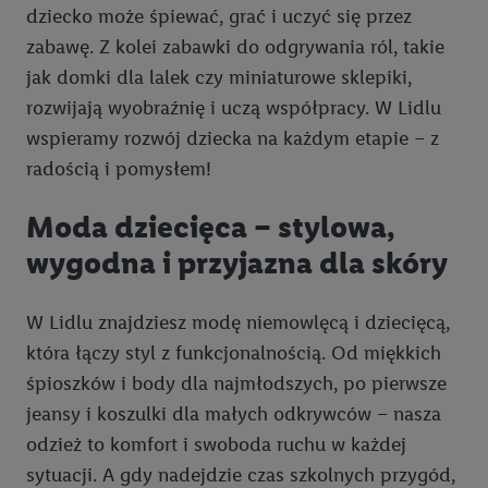
usługach Lidl. Utiq najpierw sprawdzi, czy technologia jest
dziecko może śpiewać, grać i uczyć się przez
dostępna dla użytkownika przy użyciu jego adresu IP. Jeśli
zabawę. Z kolei zabawki do odgrywania ról, takie
tak, Utiq udostępni adres IP użytkownika operatorowi sieci,
jak domki dla lalek czy miniaturowe sklepiki,
który utworzy identyfikator dla Utiq przy użyciu adresu IP i
rozwijają wyobraźnię i uczą współpracy. W Lidlu
numeru referencyjnego konta klienta, takiego jak numer
telefonu komórkowego. Identyfikator ten zostanie
wspieramy rozwój dziecka na każdym etapie – z
wykorzystany do rozpoznania użytkownika i zebrania
radością i pomysłem!
informacji o sposobie korzystania przez niego z usług Lidl. W
szczególności technologia ta może być również
Moda dziecięca – stylowa,
wykorzystywana do rozpoznawania użytkownika w usługach
wygodna i przyjazna dla skóry
obsługiwanych przez podmioty trzecie, abyśmy mogli
wyświetlać mu tam spersonalizowane reklamy. Zgodę na
korzystanie z technologii Utiq można wycofać w dowolnym
W Lidlu znajdziesz modę niemowlęcą i dziecięcą,
momencie za pośrednictwem portalu ochrony
danych Utiq
która łączy styl z funkcjonalnością. Od miękkich
("consenthub")
lub poprzez "Dostosuj"/"Korzystanie z
śpioszków i body dla najmłodszych, po pierwsze
technologii Utiq opartej na telekomunikacji do celów
jeansy i koszulki dla małych odkrywców – nasza
marketingu cyfrowego" w opcjach rozwijanych poniżej
odzież to komfort i swoboda ruchu w każdej
(wyłącznie w odniesieniu usług Lidl). Więcej informacji
sytuacji. A gdy nadejdzie czas szkolnych przygód,
można znaleźć w
polityce prywatności Utiq
.