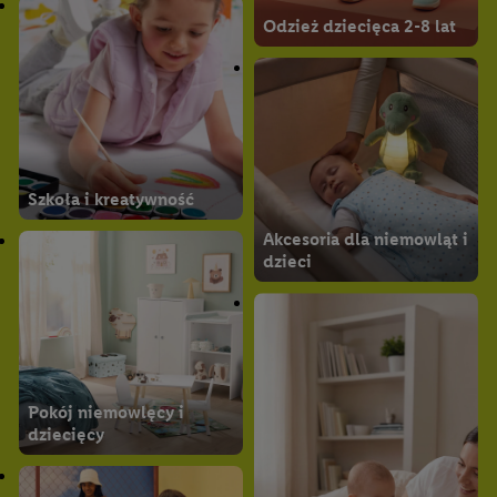
Odzież dziecięca 2-8 lat
Szkoła i kreatywność
Akcesoria dla niemowląt i
dzieci
Pokój niemowlęcy i
dziecięcy