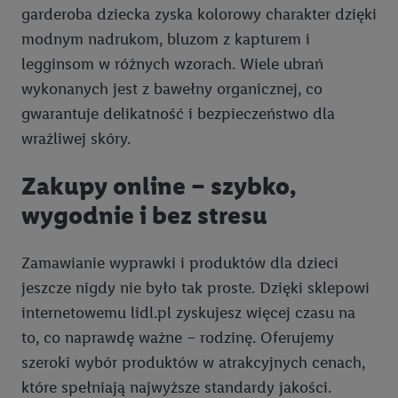
garderoba dziecka zyska kolorowy charakter dzięki
Kliknięcie w przycisk "Odrzuć" powoduje, że aktywne są
modnym nadrukom, bluzom z kapturem i
wyłącznie technicznie niezbędne technologie. Klikając
legginsom w różnych wzorach. Wiele ubrań
"Zgadzam się", użytkownik wyraża zgodę na przetwarzanie
wykonanych jest z bawełny organicznej, co
danych we wszystkich wyżej wymienionych celach, w tym na
gwarantuje delikatność i bezpieczeństwo dla
współpracę ze wszystkimi wymienionymi partnerami. Dalsze
wrażliwej skóry.
informacje, w tym okresy przechowywania danych i prawo do
cofnięcia zgody w dowolnym momencie ze skutkiem na
Zakupy online – szybko,
przyszłość, można znaleźć w naszej
polityce prywatności
.
Informacje dot. Administratorów można znaleźć
tutaj
. W
wygodnie i bez stresu
sekcji "Dostosuj" możesz wyrazić zgodę na poszczególne cele
wykorzystania danych oraz dla partnerów ; dotyczy to również
Zamawianie wyprawki i produktów dla dzieci
celów i funkcji wymienionych poniżej w formie słów
jeszcze nigdy nie było tak proste. Dzięki sklepowi
kluczowych w kontekście korzystania z IAB TCF do celów
reklamowych i pomiaru wydajności:
internetowemu lidl.pl zyskujesz więcej czasu na
to, co naprawdę ważne – rodzinę. Oferujemy
Zapewnienie bezpieczeństwa, zapobieganie i wykrywanie
szeroki wybór produktów w atrakcyjnych cenach,
oszustw oraz rozwiązywanie problemów, dostarczanie i
które spełniają najwyższe standardy jakości.
wyświetlanie reklam i treści, synchronizacja i łączenie danych