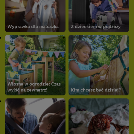
Wyprawka dla maluszka
Z dzieckiem w podróży
Wiosna w ogrodzie: Czas
wyjść na zewnątrz!
Kim chcesz być dzisiaj?