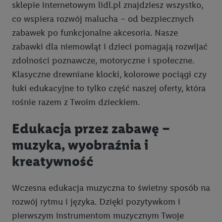
sklepie internetowym lidl.pl znajdziesz wszystko,
konkretnych treści.
co wspiera rozwój malucha – od bezpiecznych
zabawek po funkcjonalne akcesoria. Nasze
Jeśli użytkownik wyrazi zgodę w tym miejscu, a następnie
zabawki dla niemowląt i dzieci pomagają rozwijać
utworzy konto Lidl Plus lub zaloguje się na istniejące konto
Lidl Plus, możemy również użyć podanego tam adresu e-mail
zdolności poznawcze, motoryczne i społeczne.
jako współadministratorzy - wspólnie z jednym z wyżej
Klasyczne drewniane klocki, kolorowe pociągi czy
wymienionych partnerów w celu utworzenia specjalnego
łuki edukacyjne to tylko część naszej oferty, która
identyfikatora internetowego (tzw. EUID), który możemy
rośnie razem z Twoim dzieckiem.
następnie wykorzystać w podobny sposób jak poniżej opisany
identyfikator Utiq SA/NV ("Utiq"), aby rozpoznać użytkownika
Edukacja przez zabawę –
w usługach świadczonych przez podmioty trzecie i wyświetlać
muzyka, wyobraźnia i
mu spersonalizowane reklamy. W tym celu my i jeden z innych
partnerów wymienionych powyżej będziemy również jako
kreatywność
współadministratorzy przetwarzać adres e-mail użytkownika
w postaci zahashowanej.
Wczesna edukacja muzyczna to świetny sposób na
Użytkownik upoważnia również firmę Utiq oraz operatora
rozwój rytmu i języka. Dzięki pozytywkom i
sieci
telekomunikacyjnej
do korzystania z technologii Utiq w
pierwszym instrumentom muzycznym Twoje