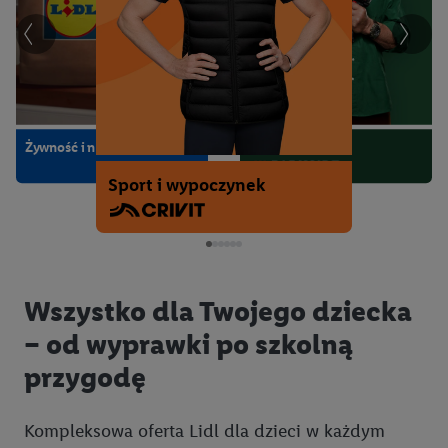
Moda i akcesoria
Dom i wyposażenie wnętrz
Kuchnia i gospodarstwo domowe
Żywność i napoje
Warsztat i ogród
Sport i wypoczynek
Wszystko dla Twojego dziecka
– od wyprawki po szkolną
przygodę
Kompleksowa oferta Lidl dla dzieci w każdym