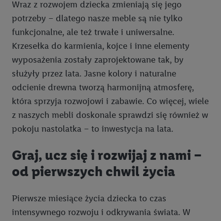
Wraz z rozwojem dziecka zmieniają się jego
zakupowych w usługach Lidl zostaną udostępnione jednemu z
potrzeby – dlatego nasze meble są nie tylko
wyżej wymienionych partnerów, aby mógł on analizować
statystyki kampanii reklamowych swoich klientów
jako
funkcjonalne, ale też trwałe i uniwersalne.
niezależny administrator danych
.
Krzesełka do karmienia, kojce i inne elementy
wyposażenia zostały zaprojektowane tak, by
Tworzenie spersonalizowanych reklam opiera się na
służyły przez lata. Jasne kolory i naturalne
generowaniu profili, które są również wzbogacane o dane z
odcienie drewna tworzą harmonijną atmosferę,
innych usług. Obejmuje to łączenie danych (np. dotyczących
która sprzyja rozwojowi i zabawie. Co więcej, wiele
korzystania z usług Lidl, zachowań zakupowych w usługach
Lidl, informacji z konta klienta - np. wieku lub płci - a także
z naszych mebli doskonale sprawdzi się również w
dokładnych danych dotyczących lokalizacji), również przez
pokoju nastolatka – to inwestycja na lata.
różne urządzenia końcowe i usługi Lidl, w tym
przechowywanie lub uzyskiwanie dostępu do informacji na
Graj, ucz się i rozwijaj z nami –
urządzeniach końcowych w celu tworzenia grup docelowych
od pierwszych chwil życia
(tzw. segmentów). W związku z personalizacją treści
marketingowych, przetwarzanie odbywa się również w celu
pomiaru wydajności/skuteczności reklamy, badania grup
Pierwsze miesiące życia dziecka to czas
docelowych, opracowywania ofert oraz zapewnienia
intensywnego rozwoju i odkrywania świata. W
bezpieczeństwa technicznego i optymalizacji wyświetlania