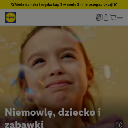
👕Moda damska i męska kup 3 w cenie 2 - nie przegap okazji👗
Niemowlę, dziecko i
zabawki