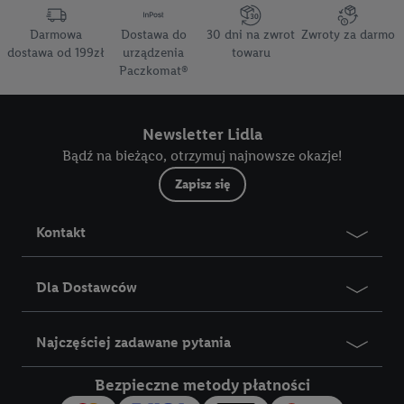
Darmowa
Dostawa do
30 dni na zwrot
Zwroty za darmo
dostawa od 199zł
urządzenia
towaru
Paczkomat®
Newsletter Lidla
Bądź na bieżąco, otrzymuj najnowsze okazje!
Zapisz się
Kontakt
Dla Dostawców
Najczęściej zadawane pytania
Bezpieczne metody płatności