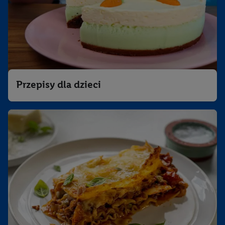
dokładnych danych dotyczących lokalizacji), również przez
różne urządzenia końcowe i usługi Lidl, w tym
przechowywanie lub uzyskiwanie dostępu do informacji na
urządzeniach końcowych w celu tworzenia grup docelowych
(tzw. segmentów). W związku z personalizacją treści
marketingowych, przetwarzanie odbywa się również w celu
pomiaru wydajności/skuteczności reklamy, badania grup
Przepisy dla dzieci
docelowych, opracowywania ofert oraz zapewnienia
bezpieczeństwa technicznego i optymalizacji wyświetlania
konkretnych treści.
Jeśli użytkownik wyrazi zgodę w tym miejscu, a następnie
utworzy konto Lidl Plus lub zaloguje się na istniejące konto
Lidl Plus, możemy również użyć podanego tam adresu e-mail
jako współadministratorzy - wspólnie z jednym z wyżej
wymienionych partnerów w celu utworzenia specjalnego
identyfikatora internetowego (tzw. EUID), który możemy
następnie wykorzystać w podobny sposób jak poniżej opisany
identyfikator Utiq SA/NV ("Utiq"), aby rozpoznać użytkownika