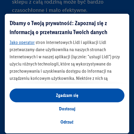
sklepu z całą rodziną może być bardzo
czasochłonne i mało efektywne.
Dbamy o Twoją prywatność: Zapoznaj się z
Szukasz podstawowego wyposażenia dla
informacją o przetwarzaniu Twoich danych
dziecka, począwszy od ubranek i fotelików
Jako operator
stron internetowych Lidl i aplikacji Lidl
samochodowych, a skończywszy na
przetwarzamy dane użytkownika na naszych stronach
łóżeczkach dziecięcych i przewijakach? A
internetowych i w naszej aplikacji (łącznie: "usługi Lidl") przy
może masz już podstawowe zabawki i chcesz
użyciu różnych technologii, które są wykorzystywane do
teraz kupić odpowiednie dla swojego
przechowywania i uzyskiwania dostępu do informacji na
dziecka? Obserwowanie, jak dorastają
urządzeniu końcowym użytkownika. Niektóre z nich są
maluchy i tworzenie wspólnych wspomnień -
technicznie niezbędne, natomiast pozostałe wykorzystywane
są za zgodą użytkownika - również przez partnerów (
w tym
zabawy, czytanie bajek, gotowanie, czas
Zgadzam się
jako odrębnych
administratorów lub współadministratorów
spędzony z rodziną jest bezcenny i
danych osobowych; w związku z IAB TCF łącznie
6
partnerów -
Dostosuj
niepowtarzalny.
w celu dopasowania ustawień do preferencji użytkownika,
generowania statystyk lub prezentowania
Odrzuć
spersonalizowanych reklam w ramach usług Lidl i poza nimi.