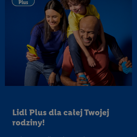
lat
a
y
ąt
w
n
o
ś
ć
Lidl Plus dla całej Twojej
rodziny!