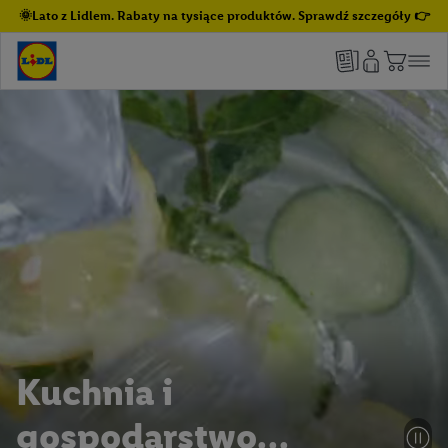
🌞Lato z Lidlem. Rabaty na tysiące produktów. Sprawdź szczegóły 👉
Kuchnia i
gospodarstwo