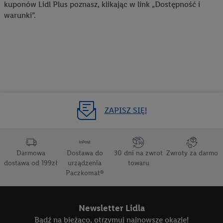
kuponów Lidl Plus poznasz, klikając w link „Dostępność i
warunki”.
ZAPISZ SIĘ!
Darmowa
Dostawa do
30 dni na zwrot
Zwroty za darmo
dostawa od 199zł
urządzenia
towaru
Paczkomat®
Newsletter Lidla
Bądź na bieżąco, otrzymuj najnowsze okazje!