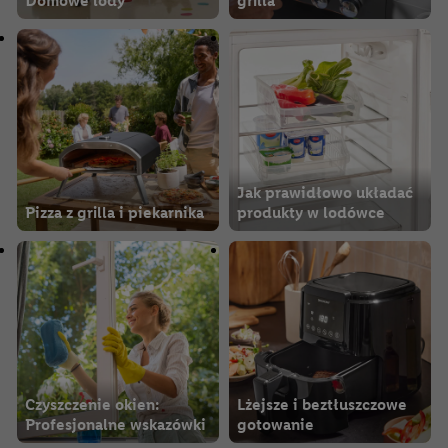
Domowe lody
grilla
Jak prawidłowo układać
Pizza z grilla i piekarnika
produkty w lodówce
Czyszczenie okien:
Lżejsze i beztłuszczowe
Profesjonalne wskazówki
gotowanie