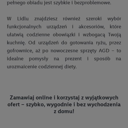
pełnego obiadu jest szybkie i bezproblemowe.
współpracę ze wszystkimi wymienionymi partnerami. Dalsze
informacje, w tym okresy przechowywania danych i prawo do
cofnięcia zgody w dowolnym momencie ze skutkiem na
W Lidlu znajdziesz również szeroki wybór
przyszłość, można znaleźć w naszej
polityce prywatności
.
funkcjonalnych urządzeń i akcesoriów, które
Informacje dot. Administratorów można znaleźć
tutaj
. W
ułatwią codzienne obowiązki i wzbogacą Twoją
sekcji "Dostosuj" możesz wyrazić zgodę na poszczególne cele
kuchnię. Od urządzeń do gotowania ryżu, przez
wykorzystania danych oraz dla partnerów ; dotyczy to również
gofrownice, aż po nowoczesne sprzęty AGD – to
celów i funkcji wymienionych poniżej w formie słów
kluczowych w kontekście korzystania z IAB TCF do celów
idealne pomysły na prezent i sposób na
reklamowych i pomiaru wydajności:
urozmaicenie codziennej diety.
Zapewnienie bezpieczeństwa, zapobieganie i wykrywanie
oszustw oraz rozwiązywanie problemów, dostarczanie i
wyświetlanie reklam i treści, synchronizacja i łączenie danych
Zamawiaj online i korzystaj z wyjątkowych
z różnych źródeł, łączenie różnych urządzeń, identyfikacja
ofert – szybko, wygodnie i bez wychodzenia
urządzeń na podstawie automatycznie przesyłanych
z domu!
informacji, mierzenie sukcesu kampanii reklamowych za
pośrednictwem TTD oraz wykorzystanie opartej na
telekomunikacji technologii Utiq do marketingu cyfrowego i: