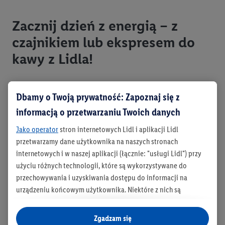
Zacznij dzień z energią – z
czajnikiem lub ekspresem do
kawy z Lidla!
Dbamy o Twoją prywatność: Zapoznaj się z
Poranki stają się przyjemniejsze, gdy w kuchni
informacją o przetwarzaniu Twoich danych
czeka na Ciebie aromatyczna kawa lub wrzątek na
ulubioną herbatę. W niedzielne popołudnia po
Jako operator
stron internetowych Lidl i aplikacji Lidl
przetwarzamy dane użytkownika na naszych stronach
obiedzie niezastąpiona okazuje się zmywarka –
internetowych i w naszej aplikacji (łącznie: "usługi Lidl") przy
pozwala szybko uporać się z naczyniami i cieszyć
użyciu różnych technologii, które są wykorzystywane do
się wolnym czasem. A wieczorem? Kilka prostych
przechowywania i uzyskiwania dostępu do informacji na
kroków wystarczy, by kuchnia znów lśniła
urządzeniu końcowym użytkownika. Niektóre z nich są
czystością.
technicznie niezbędne, natomiast pozostałe wykorzystywane
są za zgodą użytkownika - również przez partnerów (
w tym
Zgadzam się