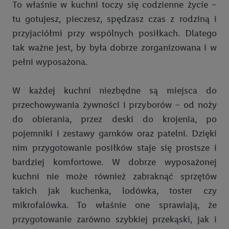
telefonu komórkowego. Identyfikator ten zostanie
To właśnie w kuchni toczy się codzienne życie –
wykorzystany do rozpoznania użytkownika i zebrania
tu gotujesz, pieczesz, spędzasz czas z rodziną i
informacji o sposobie korzystania przez niego z usług Lidl. W
przyjaciółmi przy wspólnych posiłkach. Dlatego
szczególności technologia ta może być również
tak ważne jest, by była dobrze zorganizowana i w
wykorzystywana do rozpoznawania użytkownika w usługach
pełni wyposażona.
obsługiwanych przez podmioty trzecie, abyśmy mogli
wyświetlać mu tam spersonalizowane reklamy. Zgodę na
korzystanie z technologii Utiq można wycofać w dowolnym
W każdej kuchni niezbędne są miejsca do
momencie za pośrednictwem portalu ochrony
danych Utiq
przechowywania żywności i przyborów – od noży
("consenthub")
lub poprzez "Dostosuj"/"Korzystanie z
do obierania, przez deski do krojenia, po
technologii Utiq opartej na telekomunikacji do celów
pojemniki i zestawy garnków oraz patelni. Dzięki
marketingu cyfrowego" w opcjach rozwijanych poniżej
nim przygotowanie posiłków staje się prostsze i
(wyłącznie w odniesieniu usług Lidl). Więcej informacji
można znaleźć w
polityce prywatności Utiq
.
bardziej komfortowe. W dobrze wyposażonej
kuchni nie może również zabraknąć sprzętów
Kliknięcie w przycisk "Odrzuć" powoduje, że aktywne są
takich jak kuchenka, lodówka, toster czy
wyłącznie technicznie niezbędne technologie. Klikając
mikrofalówka. To właśnie one sprawiają, że
"Zgadzam się", użytkownik wyraża zgodę na przetwarzanie
przygotowanie zarówno szybkiej przekąski, jak i
danych we wszystkich wyżej wymienionych celach, w tym na