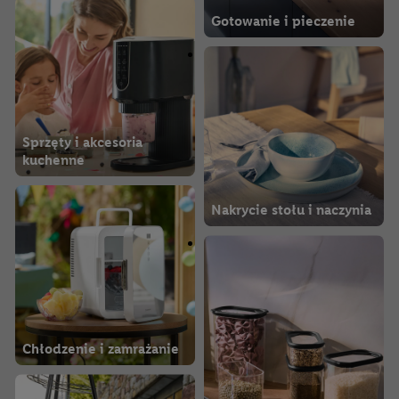
Gotowanie i pieczenie
Sprzęty i akcesoria
kuchenne
Nakrycie stołu i naczynia
Chłodzenie i zamrażanie