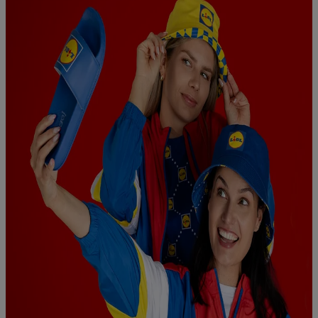
numeru referencyjnego konta klienta, takiego jak numer
telefonu komórkowego. Identyfikator ten zostanie
wykorzystany do rozpoznania użytkownika i zebrania
informacji o sposobie korzystania przez niego z usług Lidl. W
szczególności technologia ta może być również
wykorzystywana do rozpoznawania użytkownika w usługach
obsługiwanych przez podmioty trzecie, abyśmy mogli
wyświetlać mu tam spersonalizowane reklamy. Zgodę na
korzystanie z technologii Utiq można wycofać w dowolnym
momencie za pośrednictwem portalu ochrony
danych Utiq
("consenthub")
lub poprzez "Dostosuj"/"Korzystanie z
technologii Utiq opartej na telekomunikacji do celów
marketingu cyfrowego" w opcjach rozwijanych poniżej
(wyłącznie w odniesieniu usług Lidl). Więcej informacji
można znaleźć w
polityce prywatności Utiq
.
Kliknięcie w przycisk "Odrzuć" powoduje, że aktywne są
wyłącznie technicznie niezbędne technologie. Klikając
"Zgadzam się", użytkownik wyraża zgodę na przetwarzanie