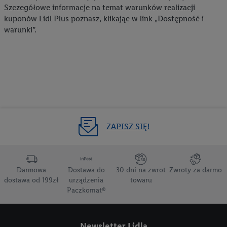
pośrednictwem TTD oraz wykorzystanie opartej na
Szczegółowe informacje na temat warunków realizacji
telekomunikacji technologii Utiq do marketingu cyfrowego i:
kuponów Lidl Plus poznasz, klikając w link „Dostępność i
wykorzystywanie dokładnych danych lokalizacyjnych, analiza
warunki”.
grup docelowych na podstawie statystyk lub łączenia danych
z różnych źródeł, opracowywanie i ulepszanie ofert, pomiar
skuteczności reklam, wykorzystanie ograniczonych danych do
wyboru reklam, wykorzystanie profili do doboru
spersonalizowanych reklam, tworzenie profili na potrzeby
personalizacji reklam, przechowywanie lub dostęp do
informacji na urządzeniu końcowym.
ZAPISZ SIĘ!
Użycie dokładnych danych geolokalizacyjnych.
Przechowywanie informacji na urządzeniu lub dostęp do
nich. Rozumienie odbiorców dzięki statystyce lub
kombinacji danych z różnych źródeł. Pomiar
Darmowa
Dostawa do
30 dni na zwrot
Zwroty za darmo
efektywności reklam. Wykorzystanie profili do wyboru
dostawa od 199zł
urządzenia
towaru
spersonalizowanych reklam. Tworzenie profili w celu
Paczkomat®
spersonalizowanych reklam. Wykorzystywanie
ograniczonych danych do wyboru reklam. Rozwój i
ulepszanie usług.
Newsletter Lidla