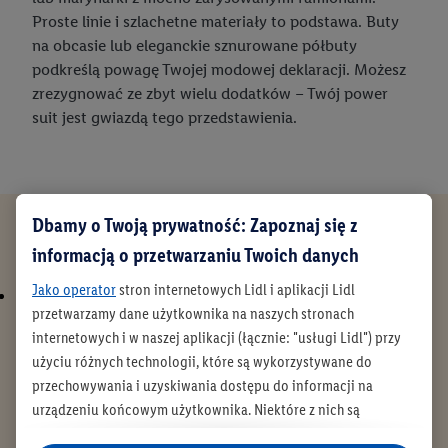
Proste linie i szlachetne materiały to podstawa. Buty
na obcasie lub eleganckie sznurowane półbuty
podkreślą powagę Twojej modowej deklaracji. Możesz
zrezygnować ze zbyt wielu dodatków – Twój power
suit jest gwiazdą tego przedstawienia.
Dbamy o Twoją prywatność: Zapoznaj się z
Jeszcze więcej inspiracji
informacją o przetwarzaniu Twoich danych
Jako operator
stron internetowych Lidl i aplikacji Lidl
przetwarzamy dane użytkownika na naszych stronach
internetowych i w naszej aplikacji (łącznie: "usługi Lidl") przy
użyciu różnych technologii, które są wykorzystywane do
przechowywania i uzyskiwania dostępu do informacji na
urządzeniu końcowym użytkownika. Niektóre z nich są
technicznie niezbędne, natomiast pozostałe wykorzystywane