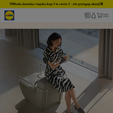
👕Moda damska i męska kup 3 w cenie 2 - nie przegap okazji👗