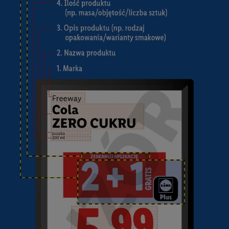
Kliknięcie w przycisk "Odrzuć" powoduje, że aktywne są
wyłącznie technicznie niezbędne technologie. Klikając
"Zgadzam się", użytkownik wyraża zgodę na przetwarzanie
danych we wszystkich wyżej wymienionych celach, w tym na
współpracę ze wszystkimi wymienionymi partnerami. Dalsze
informacje, w tym okresy przechowywania danych i prawo do
cofnięcia zgody w dowolnym momencie ze skutkiem na
przyszłość, można znaleźć w naszej
polityce prywatności
.
Informacje dot. Administratorów można znaleźć
tutaj
. W
sekcji "Dostosuj" możesz wyrazić zgodę na poszczególne cele
wykorzystania danych oraz dla partnerów ; dotyczy to również
celów i funkcji wymienionych poniżej w formie słów
kluczowych w kontekście korzystania z IAB TCF do celów
reklamowych i pomiaru wydajności:
Zapewnienie bezpieczeństwa, zapobieganie i wykrywanie
oszustw oraz rozwiązywanie problemów, dostarczanie i
wyświetlanie reklam i treści, synchronizacja i łączenie danych
z różnych źródeł, łączenie różnych urządzeń, identyfikacja