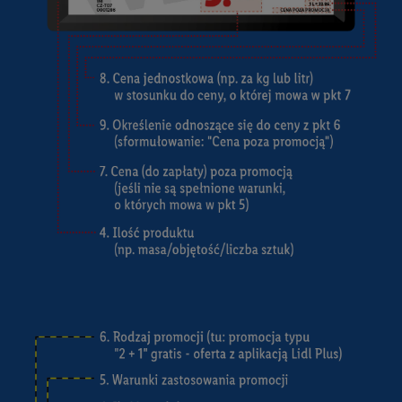
tak, Utiq udostępni adres IP użytkownika operatorowi sieci,
który utworzy identyfikator dla Utiq przy użyciu adresu IP i
numeru referencyjnego konta klienta, takiego jak numer
telefonu komórkowego. Identyfikator ten zostanie
wykorzystany do rozpoznania użytkownika i zebrania
informacji o sposobie korzystania przez niego z usług Lidl. W
szczególności technologia ta może być również
wykorzystywana do rozpoznawania użytkownika w usługach
obsługiwanych przez podmioty trzecie, abyśmy mogli
wyświetlać mu tam spersonalizowane reklamy. Zgodę na
korzystanie z technologii Utiq można wycofać w dowolnym
momencie za pośrednictwem portalu ochrony
danych Utiq
("consenthub")
lub poprzez "Dostosuj"/"Korzystanie z
technologii Utiq opartej na telekomunikacji do celów
marketingu cyfrowego" w opcjach rozwijanych poniżej
(wyłącznie w odniesieniu usług Lidl). Więcej informacji
można znaleźć w
polityce prywatności Utiq
.