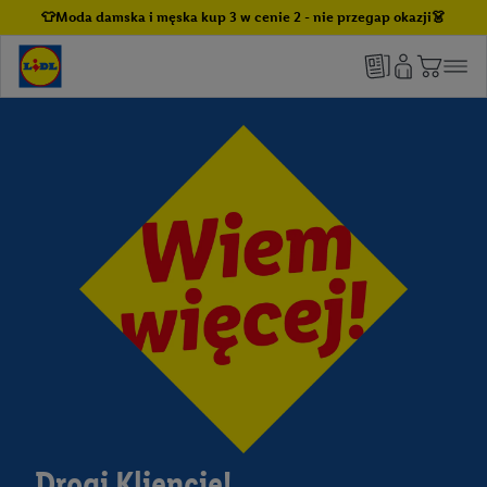
👕Moda damska i męska kup 3 w cenie 2 - nie przegap okazji👗
Drogi Kliencie!