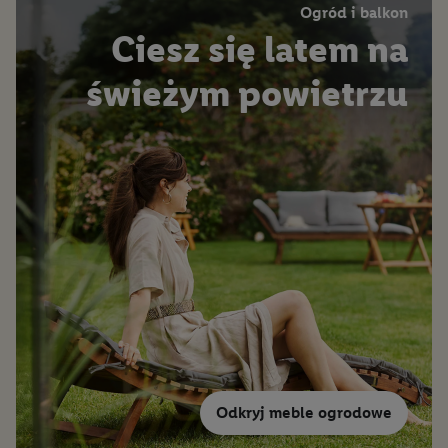
Ogród i balkon
Ciesz się latem na
Łazienka
świeżym powietrzu
Uroda i pielęgnacja ciała
Odkryj meble ogrodowe
Oświetlenie