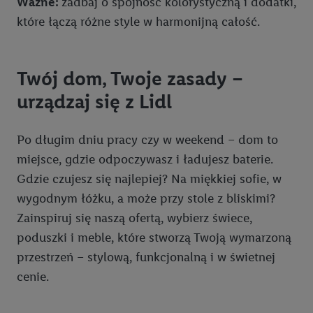
Ważne:
zadbaj o spójność kolorystyczną i dodatki,
informacji na urządzeniu końcowym.
które łączą różne style w harmonijną całość.
Użycie dokładnych danych geolokalizacyjnych.
Przechowywanie informacji na urządzeniu lub dostęp do
nich. Rozumienie odbiorców dzięki statystyce lub
Twój dom, Twoje zasady –
kombinacji danych z różnych źródeł. Pomiar
urządzaj się z Lidl
efektywności reklam. Wykorzystanie profili do wyboru
spersonalizowanych reklam. Tworzenie profili w celu
spersonalizowanych reklam. Wykorzystywanie
Po długim dniu pracy czy w weekend – dom to
ograniczonych danych do wyboru reklam. Rozwój i
miejsce, gdzie odpoczywasz i ładujesz baterie.
ulepszanie usług.
Gdzie czujesz się najlepiej? Na miękkiej sofie, w
Lista partnerów (dostawców)
wygodnym łóżku, a może przy stole z bliskimi?
Zainspiruj się naszą ofertą, wybierz świece,
poduszki i meble, które stworzą Twoją wymarzoną
przestrzeń – stylową, funkcjonalną i w świetnej
cenie.