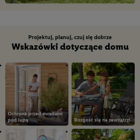
Przedpokój i
pomieszczenie
gospodarcze
Projektuj, planuj, czuj się dobrze
Wskazówki dotyczące domu
Pokój niemowlęcy i
dziecięcy
Multimedia i
technologia
Ochrona przed owadami
pod lupą
Rozgość się na zewnątrz!