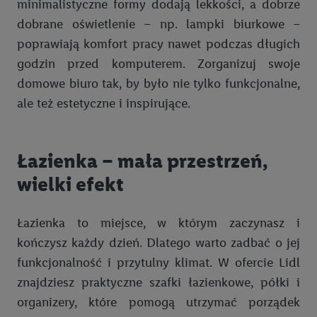
minimalistyczne formy dodają lekkości, a dobrze
partnerów wymienionych powyżej będziemy również jako
dobrane oświetlenie – np. lampki biurkowe –
współadministratorzy przetwarzać adres e-mail użytkownika
w postaci zahashowanej.
poprawiają komfort pracy nawet podczas długich
godzin przed komputerem. Zorganizuj swoje
Użytkownik upoważnia również firmę Utiq oraz operatora
domowe biuro tak, by było nie tylko funkcjonalne,
sieci
telekomunikacyjnej
do korzystania z technologii Utiq w
ale też estetyczne i inspirujące.
usługach Lidl. Utiq najpierw sprawdzi, czy technologia jest
dostępna dla użytkownika przy użyciu jego adresu IP. Jeśli
tak, Utiq udostępni adres IP użytkownika operatorowi sieci,
Łazienka – mała przestrzeń,
który utworzy identyfikator dla Utiq przy użyciu adresu IP i
numeru referencyjnego konta klienta, takiego jak numer
wielki efekt
telefonu komórkowego. Identyfikator ten zostanie
wykorzystany do rozpoznania użytkownika i zebrania
Łazienka to miejsce, w którym zaczynasz i
informacji o sposobie korzystania przez niego z usług Lidl. W
kończysz każdy dzień. Dlatego warto zadbać o jej
szczególności technologia ta może być również
funkcjonalność i przytulny klimat. W ofercie Lidl
wykorzystywana do rozpoznawania użytkownika w usługach
obsługiwanych przez podmioty trzecie, abyśmy mogli
znajdziesz praktyczne szafki łazienkowe, półki i
wyświetlać mu tam spersonalizowane reklamy. Zgodę na
organizery, które pomogą utrzymać porządek
korzystanie z technologii Utiq można wycofać w dowolnym