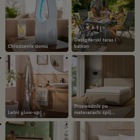
Designerski taras i
Chłodzenie domu
balkon
Przewodnik po
Letni glow-up
materacach: śpij
wygodnie