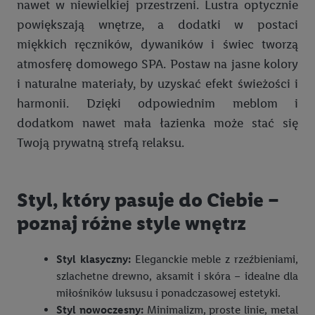
nawet w niewielkiej przestrzeni. Lustra optycznie
momencie za pośrednictwem portalu ochrony
danych Utiq
powiększają wnętrze, a dodatki w postaci
("consenthub")
lub poprzez "Dostosuj"/"Korzystanie z
miękkich ręczników, dywaników i świec tworzą
technologii Utiq opartej na telekomunikacji do celów
atmosferę domowego SPA. Postaw na jasne kolory
marketingu cyfrowego" w opcjach rozwijanych poniżej
(wyłącznie w odniesieniu usług Lidl). Więcej informacji
i naturalne materiały, by uzyskać efekt świeżości i
można znaleźć w
polityce prywatności Utiq
.
harmonii. Dzięki odpowiednim meblom i
dodatkom nawet mała łazienka może stać się
Kliknięcie w przycisk "Odrzuć" powoduje, że aktywne są
Twoją prywatną strefą relaksu.
wyłącznie technicznie niezbędne technologie. Klikając
"Zgadzam się", użytkownik wyraża zgodę na przetwarzanie
danych we wszystkich wyżej wymienionych celach, w tym na
Styl, który pasuje do Ciebie –
współpracę ze wszystkimi wymienionymi partnerami. Dalsze
informacje, w tym okresy przechowywania danych i prawo do
poznaj różne style wnętrz
cofnięcia zgody w dowolnym momencie ze skutkiem na
przyszłość, można znaleźć w naszej
polityce prywatności
.
Styl klasyczny:
Eleganckie meble z rzeźbieniami,
Informacje dot. Administratorów można znaleźć
tutaj
. W
szlachetne drewno, aksamit i skóra – idealne dla
sekcji "Dostosuj" możesz wyrazić zgodę na poszczególne cele
miłośników luksusu i ponadczasowej estetyki.
wykorzystania danych oraz dla partnerów ; dotyczy to również
Styl nowoczesny:
Minimalizm, proste linie, metal