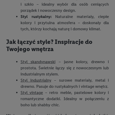
celów i funkcji wymienionych poniżej w formie słów
i szkło – idealny wybór dla osób ceniących
kluczowych w kontekście korzystania z IAB TCF do celów
porządek i nowoczesny design.
reklamowych i pomiaru wydajności:
Styl rustykalny:
Naturalne materiały, ciepłe
kolory i przytulna atmosfera – doskonały dla
Zapewnienie bezpieczeństwa, zapobieganie i wykrywanie
tych, którzy kochają naturę i domowy klimat.
oszustw oraz rozwiązywanie problemów, dostarczanie i
wyświetlanie reklam i treści, synchronizacja i łączenie danych
Jak łączyć style? Inspiracje do
z różnych źródeł, łączenie różnych urządzeń, identyfikacja
Twojego wnętrza
urządzeń na podstawie automatycznie przesyłanych
informacji, mierzenie sukcesu kampanii reklamowych za
Styl skandynawski
– jasne kolory, drewno i
pośrednictwem TTD oraz wykorzystanie opartej na
prostota. Świetnie łączy się z nowoczesnym lub
telekomunikacji technologii Utiq do marketingu cyfrowego i:
industrialnym stylem.
wykorzystywanie dokładnych danych lokalizacyjnych, analiza
Styl industrialny
– surowe materiały, metal i
grup docelowych na podstawie statystyk lub łączenia danych
drewno. Pasuje do rustykalnych i vintage wnętrz.
z różnych źródeł, opracowywanie i ulepszanie ofert, pomiar
Styl vintage
– retro meble, pastelowe kolory i
skuteczności reklam, wykorzystanie ograniczonych danych do
romantyczne dodatki. Idealny w połączeniu z
wyboru reklam, wykorzystanie profili do doboru
boho lub shabby chic.
spersonalizowanych reklam, tworzenie profili na potrzeby
personalizacji reklam, przechowywanie lub dostęp do