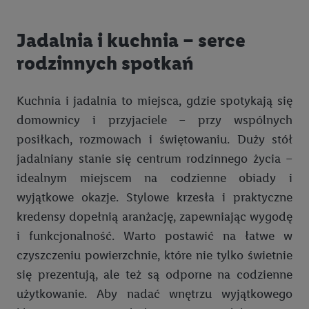
marketingowych poza usługami Lidl za pośrednictwem
urządzeń końcowych przypisanych do Państwa i członków
Jadalnia i kuchnia – serce
Państwa gospodarstwa domowego. Jeśli są Państwo
rodzinnych spotkań
uczestnikami programu Lidl Plus, dane dotyczące Państwa
zachowań zakupowych w sklepie będą również przetwarzane
w tych celach. Ponadto dane dotyczące Państwa zachowań
Kuchnia i jadalnia to miejsca, gdzie spotykają się
zakupowych w usługach Lidl zostaną udostępnione jednemu z
domownicy i przyjaciele – przy wspólnych
wyżej wymienionych partnerów, aby mógł on analizować
posiłkach, rozmowach i świętowaniu. Duży stół
statystyki kampanii reklamowych swoich klientów
jako
jadalniany stanie się centrum rodzinnego życia –
niezależny administrator danych
.
idealnym miejscem na codzienne obiady i
Tworzenie spersonalizowanych reklam opiera się na
wyjątkowe okazje. Stylowe krzesła i praktyczne
generowaniu profili, które są również wzbogacane o dane z
kredensy dopełnią aranżację, zapewniając wygodę
innych usług. Obejmuje to łączenie danych (np. dotyczących
i funkcjonalność. Warto postawić na łatwe w
korzystania z usług Lidl, zachowań zakupowych w usługach
czyszczeniu powierzchnie, które nie tylko świetnie
Lidl, informacji z konta klienta - np. wieku lub płci - a także
się prezentują, ale też są odporne na codzienne
dokładnych danych dotyczących lokalizacji), również przez
użytkowanie. Aby nadać wnętrzu wyjątkowego
różne urządzenia końcowe i usługi Lidl, w tym