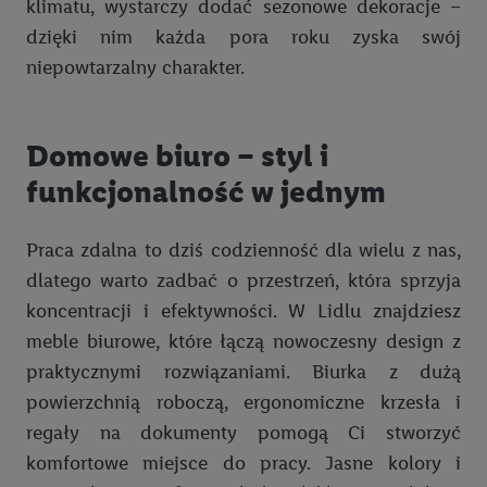
przechowywanie lub uzyskiwanie dostępu do informacji na
klimatu, wystarczy dodać sezonowe dekoracje –
urządzeniach końcowych w celu tworzenia grup docelowych
dzięki nim każda pora roku zyska swój
(tzw. segmentów). W związku z personalizacją treści
niepowtarzalny charakter.
marketingowych, przetwarzanie odbywa się również w celu
pomiaru wydajności/skuteczności reklamy, badania grup
docelowych, opracowywania ofert oraz zapewnienia
Domowe biuro – styl i
bezpieczeństwa technicznego i optymalizacji wyświetlania
funkcjonalność w jednym
konkretnych treści.
Jeśli użytkownik wyrazi zgodę w tym miejscu, a następnie
Praca zdalna to dziś codzienność dla wielu z nas,
utworzy konto Lidl Plus lub zaloguje się na istniejące konto
dlatego warto zadbać o przestrzeń, która sprzyja
Lidl Plus, możemy również użyć podanego tam adresu e-mail
koncentracji i efektywności. W Lidlu znajdziesz
jako współadministratorzy - wspólnie z jednym z wyżej
meble biurowe, które łączą nowoczesny design z
wymienionych partnerów w celu utworzenia specjalnego
identyfikatora internetowego (tzw. EUID), który możemy
praktycznymi rozwiązaniami. Biurka z dużą
następnie wykorzystać w podobny sposób jak poniżej opisany
powierzchnią roboczą, ergonomiczne krzesła i
identyfikator Utiq SA/NV ("Utiq"), aby rozpoznać użytkownika
regały na dokumenty pomogą Ci stworzyć
w usługach świadczonych przez podmioty trzecie i wyświetlać
komfortowe miejsce do pracy. Jasne kolory i
mu spersonalizowane reklamy. W tym celu my i jeden z innych