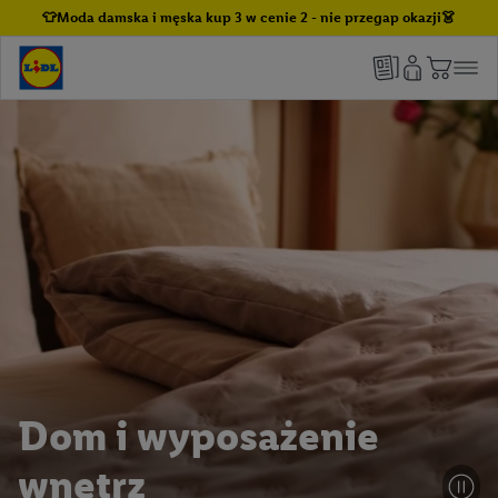
👕Moda damska i męska kup 3 w cenie 2 - nie przegap okazji👗
Dom i wyposażenie
wnętrz