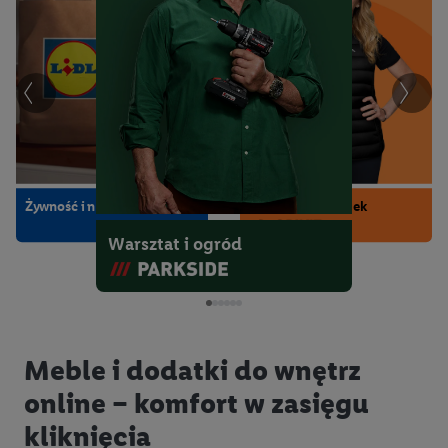
Niemowlę, dziecko i zabawki
Moda i akcesoria
Kuchnia i gospodarstwo domowe
Żywność i napoje
Sport i wypoczynek
Warsztat i ogród
Meble i dodatki do wnętrz
online – komfort w zasięgu
kliknięcia