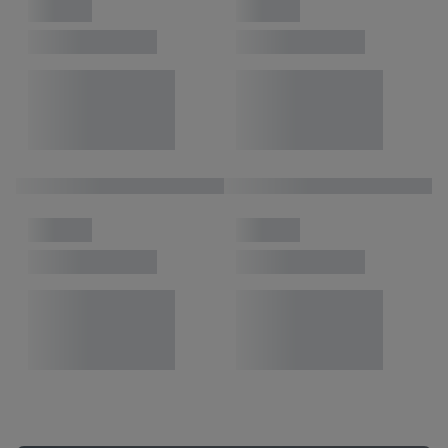
ograniczonych danych do wyboru reklam. Rozwój i
ulepszanie usług.
Lista partnerów (dostawców)