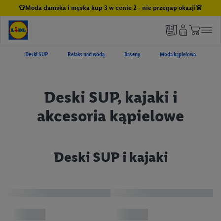
👕Moda damska i męska kup 3 w cenie 2 - nie przegap okazji👗
Deski SUP
Relaks nad wodą
Baseny
Moda kąpielowa
Deski SUP, kajaki i
akcesoria kąpielowe
Deski SUP i kajaki